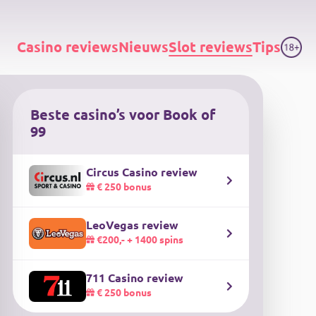
Casino reviews
Nieuws
Slot reviews
Tips
Beste casino’s voor Book of
99
Circus Casino review
€ 250 bonus
LeoVegas review
€200,- + 1400 spins
711 Casino review
€ 250 bonus