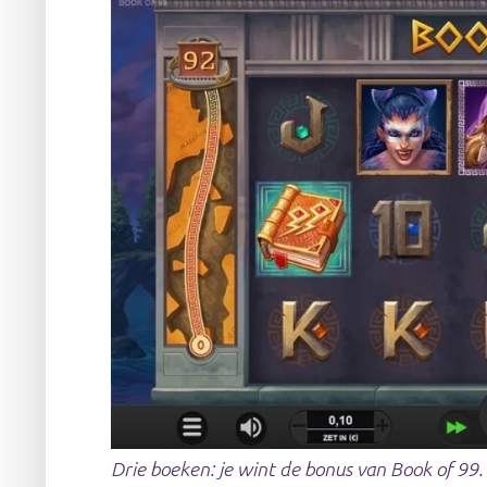
Drie boeken: je wint de bonus van Book of 99.