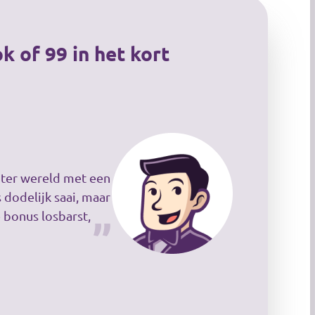
k of 99 in het kort
 ter wereld met een
 dodelijk saai, maar
 bonus losbarst,