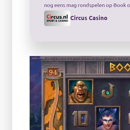
nog eens mag rondspelen op Book o
Circus Casino