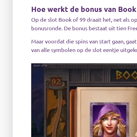
Hoe werkt de bonus van Book 
Op de slot Book of 99 draait het, net als o
bonusronde. De bonus bestaat uit tien Free
Maar voordat die spins van start gaan, gaa
van alle symbolen op de slot eentje uitgek