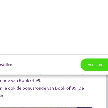
 rollen met drie rijen. Er zijn tien winlijnen en
duister, rotsachtig landschap. Op de rollen vind
uld met A, K, Q, J en 10.
, net als op Book of Ra. Het boek vervult drie
die ieder ander symbool vervangt.
nstellen
Accepteren
boek dat je draait, loopt die meter op. Heb je 99
ronde van Book of 99.
win je ook de bonusronde van Book of 99. De
an.