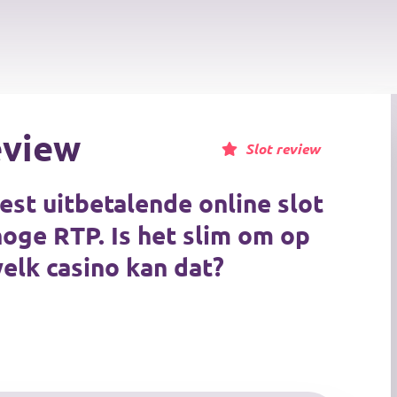
eview
Slot review
est uitbetalende online slot
oge RTP. Is het slim om op
welk casino kan dat?