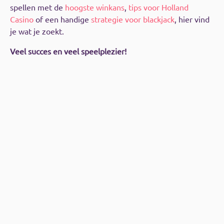
spellen met de
hoogste winkans
,
tips voor Holland
Casino
of een handige
strategie voor blackjack
, hier vind
je wat je zoekt.
Veel succes en veel speelplezier!