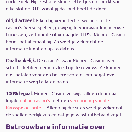
onderzoek. Hij leest alle kleine lettertjes en checkt van
elke slot de RTP, zodat jij dat niet hoeft de doen.
Altijd actueel:
Elke dag verandert er wel iets in de
casino’s. Verse spellen, gewijzigde voorwaarden, nieuwe
bonussen, verhoogde of verlaagde RTP’s: Meneer Casino
houdt het allemaal bij. Zo weet je zeker dat de
informatie klopt en up-to-date is.
Onafhankelijk:
De casino’s waar Meneer Casino over
schrijft, hebben geen invloed op de reviews. Ze kunnen
niet betalen voor een betere score of om negatieve
informatie weg te laten halen.
100% legaal:
Meneer Casino verwijst alleen door naar
legale
online casino’s
met een
vergunning van de
Kansspelautoriteit
. Alleen bij die sites weet je zeker dat
de spellen eerlijk zijn en dat je je winst uitbetaald krijgt.
Betrouwbare informatie over