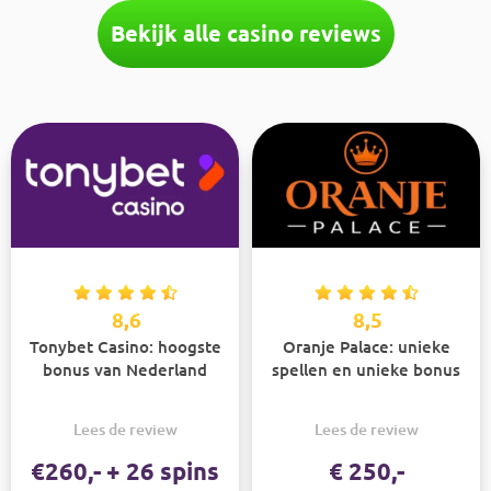
Bekijk alle casino reviews
8,6
8,5
Tonybet Casino: hoogste
Oranje Palace: unieke
bonus van Nederland
spellen en unieke bonus
Lees de review
Lees de review
€260,- + 26 spins
€ 250,-