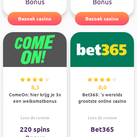
Bonus
Bonus
Bezoek casino
Bezoek casino
8,3
8,0
ComeOn: hier krijg je 3x
Bet365: ’s werelds
een welkomstbonus
grootste online casino
Lees de review
Lees de review
220 spins
Bet365