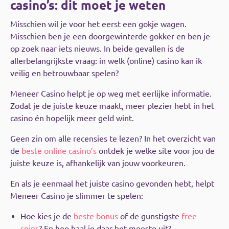
casino’s: dit moet je weten
Misschien wil je voor het eerst een gokje wagen.
Misschien ben je een doorgewinterde gokker en ben je
op zoek naar iets nieuws. In beide gevallen is de
allerbelangrijkste vraag: in welk (online) casino kan ik
veilig en betrouwbaar spelen?
Meneer Casino helpt je op weg met eerlijke informatie.
Zodat je de juiste keuze maakt, meer plezier hebt in het
casino én hopelijk meer geld wint.
Geen zin om alle recensies te lezen? In het overzicht van
de
beste online casino’s
ontdek je welke site voor jou de
juiste keuze is, afhankelijk van jouw voorkeuren.
En als je eenmaal het juiste casino gevonden hebt, helpt
Meneer Casino je slimmer te spelen:
Hoe kies je de
beste bonus
of de gunstigste
free
spins
? En hoe haal je daar het meeste uit?