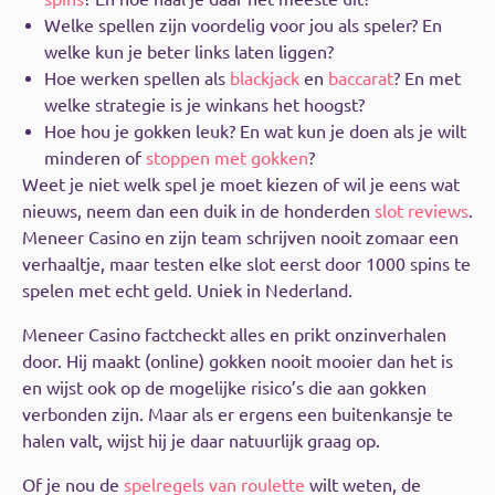
Welke spellen zijn voordelig voor jou als speler? En
welke kun je beter links laten liggen?
Hoe werken spellen als
blackjack
en
baccarat
? En met
welke strategie is je winkans het hoogst?
Hoe hou je gokken leuk? En wat kun je doen als je wilt
minderen of
stoppen met gokken
?
Weet je niet welk spel je moet kiezen of wil je eens wat
nieuws, neem dan een duik in de honderden
slot reviews
.
Meneer Casino en zijn team schrijven nooit zomaar een
verhaaltje, maar testen elke slot eerst door 1000 spins te
spelen met echt geld. Uniek in Nederland.
Meneer Casino factcheckt alles en prikt onzinverhalen
door. Hij maakt (online) gokken nooit mooier dan het is
en wijst ook op de mogelijke risico’s die aan gokken
verbonden zijn. Maar als er ergens een buitenkansje te
halen valt, wijst hij je daar natuurlijk graag op.
Of je nou de
spelregels van roulette
wilt weten, de