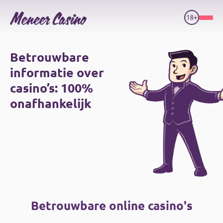
Skip
to
main
content
Betrouwbare
informatie over
casino’s: 100%
onafhankelijk
Betrouwbare online casino's