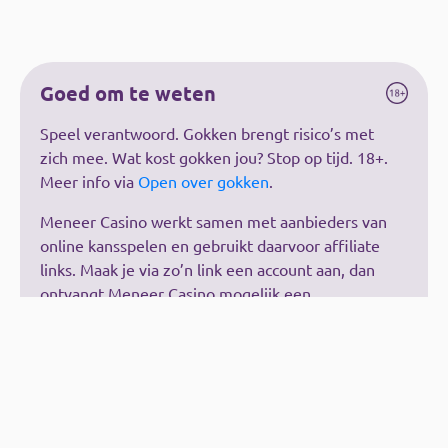
Goed om te weten
Speel verantwoord. Gokken brengt risico’s met
zich mee. Wat kost gokken jou? Stop op tijd. 18+.
Meer info via
Open over gokken
.
Meneer Casino werkt samen met aanbieders van
online kansspelen en gebruikt daarvoor affiliate
links. Maak je via zo’n link een account aan, dan
ontvangt Meneer Casino mogelijk een
vergoeding. Dit kost jou niets extra.
De vergoedingen hebben geen invloed op onze
reviews of beoordelingen. Deze zijn
onafhankelijk, kritisch en gebaseerd op eigen
ervaringen.