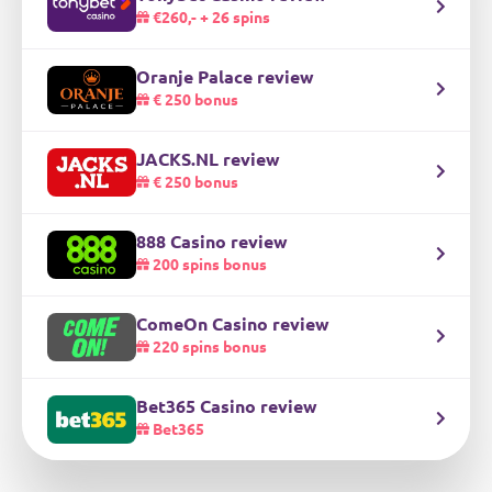
€260,- + 26 spins
Oranje Palace review
€ 250 bonus
JACKS.NL review
€ 250 bonus
888 Casino review
200 spins bonus
ComeOn Casino review
220 spins bonus
Bet365 Casino review
Bet365