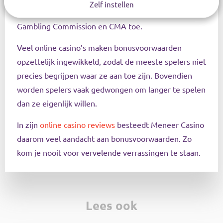
Zelf instellen
Meneer Casino
juicht de maatregelen van de
Gambling Commission en CMA toe.
Veel online casino’s maken bonusvoorwaarden
opzettelijk ingewikkeld, zodat de meeste spelers niet
precies begrijpen waar ze aan toe zijn. Bovendien
worden spelers vaak gedwongen om langer te spelen
dan ze eigenlijk willen.
In zijn
online casino reviews
besteedt Meneer Casino
daarom veel aandacht aan bonusvoorwaarden. Zo
kom je nooit voor vervelende verrassingen te staan.
Lees ook