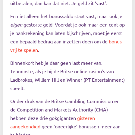
uitbetalen, dan kan dat niet. Je geld zit ‘vast’.
En niet alleen het bonussaldo staat vast, maar ook je
eigen
gestorte geld. Voordat je ook maar een cent op
je bankrekening kan laten bijschrijven, moet je eerst
een bepaald bedrag aan inzetten doen om de
bonus
vrij te spelen
.
Binnenkort heb je daar geen last meer van.
Tenminste, als je bij de Britse online casino’s van
Ladbrokes, William Hill en Winner (PT Entertainment)
speelt.
Onder druk van de Britse Gambling Commission en
de Competition and Markets Authority (CMA)
hebben deze drie gokgiganten
gisteren
aangekondigd
geen ‘oneerlijke’ bonussen meer aan
te bieden.