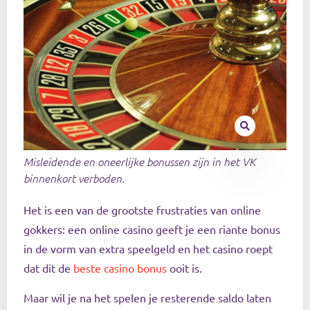
Misleidende en oneerlijke bonussen zijn in het VK
binnenkort verboden.
Het is een van de grootste frustraties van online
gokkers: een online casino geeft je een riante bonus
in de vorm van extra speelgeld en het casino roept
dat dit de
beste casino bonus
ooit is.
Maar wil je na het spelen je resterende saldo laten