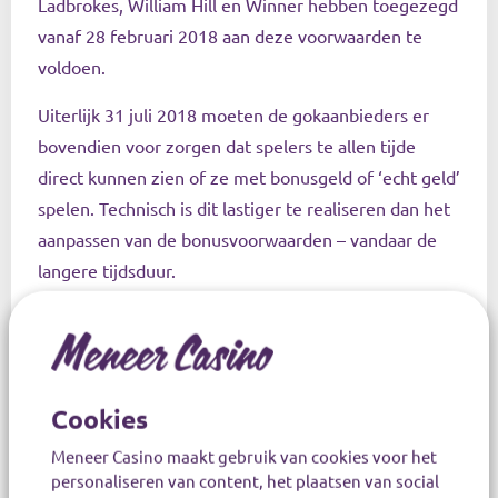
Ladbrokes, William Hill en Winner hebben toegezegd
vanaf 28 februari 2018 aan deze voorwaarden te
voldoen.
Uiterlijk 31 juli 2018 moeten de gokaanbieders er
bovendien voor zorgen dat spelers te allen tijde
direct kunnen zien of ze met bonusgeld of ‘echt geld’
spelen. Technisch is dit lastiger te realiseren dan het
aanpassen van de bonusvoorwaarden – vandaar de
langere tijdsduur.
Gambling Commission
waarschuwt álle gokbedrijven
De
executive director
van de Gambling Commission,
Cookies
Sarah Gardner, waarschuwt alle gokbedrijven met
een Britse vergunning dat ze soortgelijke
Meneer Casino maakt gebruik van cookies voor het
maatregelen moeten nemen. En snel ook:
personaliseren van content, het plaatsen van social