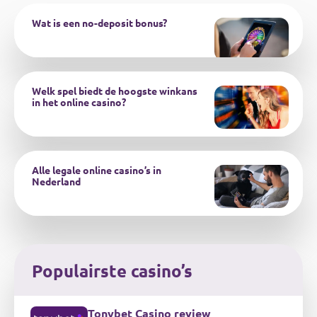
Wat is een no-deposit bonus?
Welk spel biedt de hoogste winkans
in het online casino?
Alle legale online casino’s in
Nederland
Populairste casino’s
Tonybet Casino review