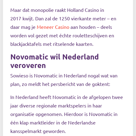
Maar dat monopolie raakt Holland Casino in
2017 kwijt. Dan zal de 1250 vierkante meter – en
daar mag je
Meneer Casino
aan houden – deels
worden vol gezet met échte rouletteschijven en
blackjacktafels met ritselende kaarten.
Novomatic wil Nederland
veroveren
Sowieso is Novomatic in Nederland nogal wat van
plan, zo meldt het persbericht van de goktent:
In Nederland heeft Novomatic in de afgelopen twee
jaar diverse regionale marktspelers in haar
organisatie opgenomen. Hierdoor is Novomatic in
één klap marktleider in de Nederlandse
kansspelmarkt geworden.