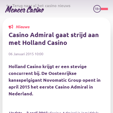
Skip
Terug naar al het casino nieuws
to
main
content
Nieuws
Casino Admiral gaat strijd aan
met Holland Casino
06 Januari 2015 10:00
Holland Casino krijgt er een stevige
concurrent bij. De Oostenrijkse
kansspelgigant Novomatic Group opent in
april 2015 het eerste Casino Admiral in
Nederland.