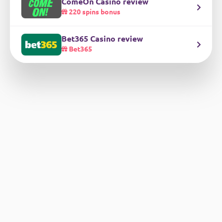
ComeOn Casino review
220 spins bonus
Bet365 Casino review
Bet365