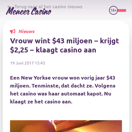
Skip
Terug naar al het casino nieuws
to
main
content
Nieuws
Vrouw wint $43 miljoen – krijgt
$2,25 – klaagt casino aan
19 Juni 2017 15:43
Een New Yorkse vrouw won vorig jaar $43
miljoen. Tenminste, dat dacht ze. Volgens
het casino was haar automaat kapot. Nu
klaagt ze het casino aan.