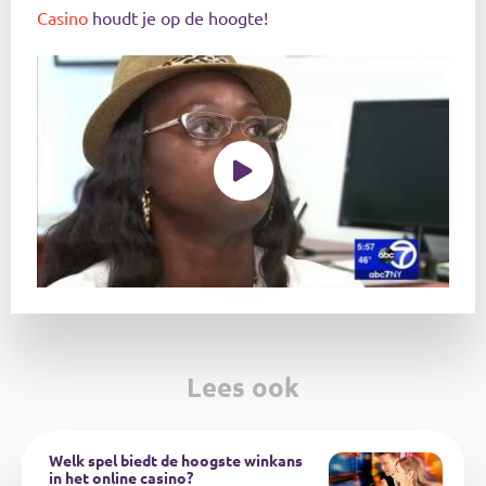
Casino
houdt je op de hoogte!
Lees ook
Welk spel biedt de hoogste winkans
in het online casino?