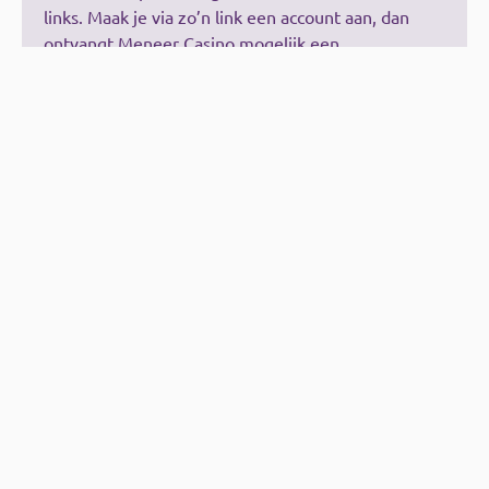
links. Maak je via zo’n link een account aan, dan
ontvangt Meneer Casino mogelijk een
vergoeding. Dit kost jou niets extra.
De vergoedingen hebben geen invloed op onze
reviews of beoordelingen. Deze zijn
onafhankelijk, kritisch en gebaseerd op eigen
ervaringen.
Laatste update
Casinoreviews
07-08-2026
37
Nieuwsberichten
Onafhankelijkheid
Sinds
811
100%
2014