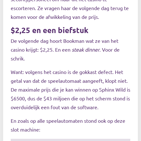
escorteren. Ze vragen haar de volgende dag terug te
komen voor de afwikkeling van de prijs.
$2,25 en een biefstuk
De volgende dag hoort Bookman wat ze van het
casino krijgt: $2,25. En een
steak dinner
. Voor de
schrik.
Want: volgens het casino is de gokkast defect. Het
getal van dat de speelautomaat aangeeft, klopt niet.
De maximale prijs die je kan winnen op Sphinx Wild is
$6500, dus de $43 miljoen die op het scherm stond is
overduidelijk een fout van de software.
En zoals op alle speelautomaten stond ook op deze
slot machine: