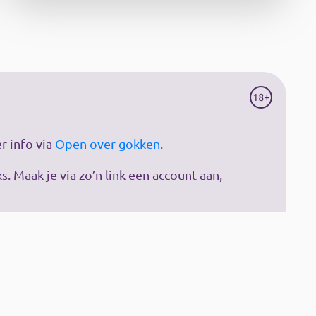
r info via
Open over gokken
.
 Maak je via zo’n link een account aan,
itisch en gebaseerd op eigen