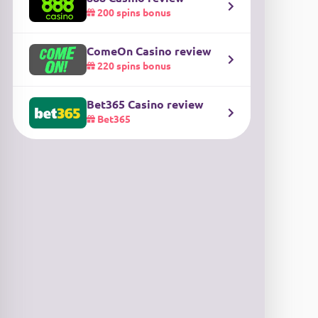
200 spins bonus
ComeOn Casino review
220 spins bonus
Bet365 Casino review
Bet365