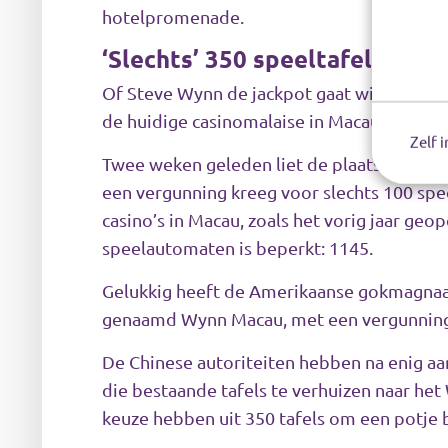
hotelpromenade.
‘Slechts’ 350 speeltafels
Of Steve Wynn de jackpot gaat winnen met z
de huidige casinomalaise in Macau.
Zelf i
Twee weken geleden liet de plaatselijke k
een vergunning kreeg voor slechts 100 spee
casino’s in Macau, zoals het vorig jaar geo
speelautomaten is beperkt: 1145.
Gelukkig heeft de Amerikaanse gokmagnaat 
genaamd Wynn Macau, met een vergunning v
De Chinese autoriteiten hebben na enig 
die bestaande tafels te verhuizen naar het
keuze hebben uit 350 tafels om een potje b