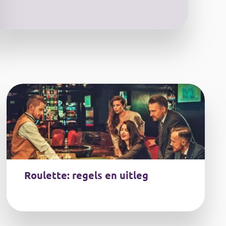
Roulette: regels en uitleg