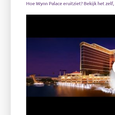
Hoe Wynn Palace eruitziet? Bekijk het zelf,