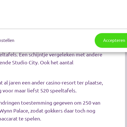
ijn nieuwe resort, is verre van zeker, gezien
nstellen
Accepteren
ansspelautoriteit weten dat het Wynn Palace
ltafels. Een schijntje vergeleken met andere
pende Studio City. Ook het aantal
al jaren een ander casino-resort ter plaatse,
oor maar liefst 520 speeltafels.
aandringen toestemming gegeven om 250 van
 Wynn Palace, zodat gokkers daar toch nog
accarat te spelen.