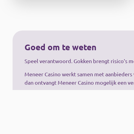
Goed om te weten
Speel verantwoord. Gokken brengt risico’s me
Meneer Casino werkt samen met aanbieders van 
dan ontvangt Meneer Casino mogelijk een verg
De vergoedingen hebben geen invloed op onze
ervaringen.