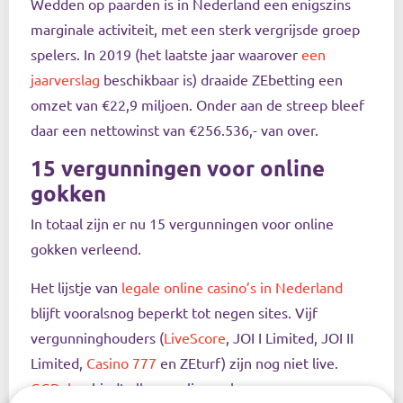
Wedden op paarden is in Nederland een enigszins
marginale activiteit, met een sterk vergrijsde groep
spelers. In 2019 (het laatste jaar waarover
een
jaarverslag
beschikbaar is) draaide ZEbetting een
omzet van €22,9 miljoen. Onder aan de streep bleef
daar een nettowinst van €256.536,- van over.
15 vergunningen voor online
gokken
In totaal zijn er nu 15 vergunningen voor online
gokken verleend.
Het lijstje van
legale online casino’s in Nederland
blijft vooralsnog beperkt tot negen sites. Vijf
vergunninghouders (
LiveScore
, JOI I Limited, JOI II
Limited,
Casino 777
en ZEturf) zijn nog niet live.
GGPoker
biedt alleen online poker aan.