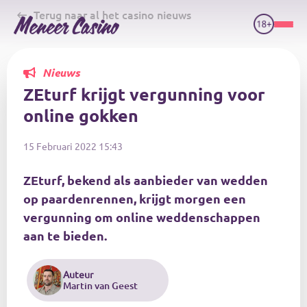
Skip
Terug naar al het casino nieuws
to
main
content
Nieuws
ZEturf krijgt vergunning voor
online gokken
15 Februari 2022 15:43
ZEturf, bekend als aanbieder van wedden
op paardenrennen, krijgt morgen een
vergunning om online weddenschappen
aan te bieden.
Auteur
Martin van Geest