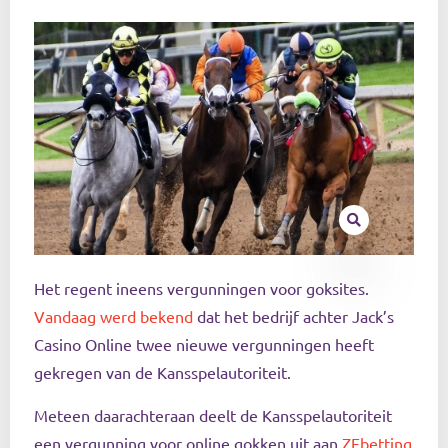
Het regent ineens vergunningen voor goksites.
Vandaag werd bekend
dat het bedrijf achter Jack’s
Casino Online twee nieuwe vergunningen heeft
gekregen van de Kansspelautoriteit.
Meteen daarachteraan deelt de Kansspelautoriteit
een vergunning voor online gokken uit aan
ZEbetting