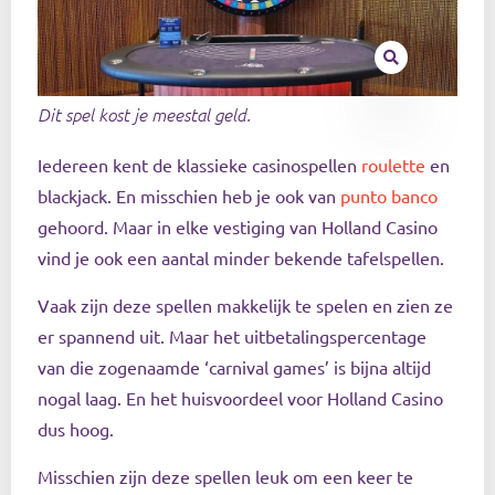
Dit spel kost je meestal geld.
Iedereen kent de klassieke casinospellen
roulette
en
blackjack. En misschien heb je ook van
punto banco
gehoord. Maar in elke vestiging van Holland Casino
vind je ook een aantal minder bekende tafelspellen.
Vaak zijn deze spellen makkelijk te spelen en zien ze
er spannend uit. Maar het uitbetalingspercentage
van die zogenaamde ‘carnival games’ is bijna altijd
nogal laag. En het huisvoordeel voor Holland Casino
dus hoog.
Misschien zijn deze spellen leuk om een keer te