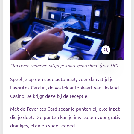
Om twee redenen altijd je kaart gebruiken! (foto:HC)
Speel je op een speelautomaat, voer dan altijd je
Favorites Card in, de vasteklantenkaart van Holland
Casino. Je krijgt deze bij de receptie.
Met de Favorites Card spaar je punten bij elke inzet
die je doet. Die punten kan je inwisselen voor gratis
drankjes, eten en speeltegoed.