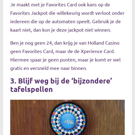
Je maakt met je Favorites Card ook kans op de
Favorites Jackpot die willekeurig wordt verloot onder
iedereen die op de automaten speelt. Gebruik je de
kaart niet, dan kun je deze jackpot niet winnen.
Ben je nog geen 24, dan krijg je van Holland Casino
geen Favorites Card, maar de de Xperience Card.
Hiermee spaar je geen punten, maar je komt er wel
gratis en versneld mee naar binnen.
3. Blijf weg bij de ‘bijzondere’
tafelspellen