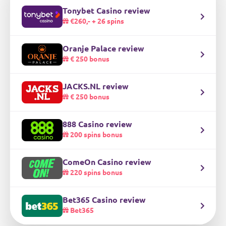
Tonybet Casino review
€260,- + 26 spins
Oranje Palace review
€ 250 bonus
JACKS.NL review
€ 250 bonus
888 Casino review
200 spins bonus
ComeOn Casino review
220 spins bonus
Bet365 Casino review
Bet365