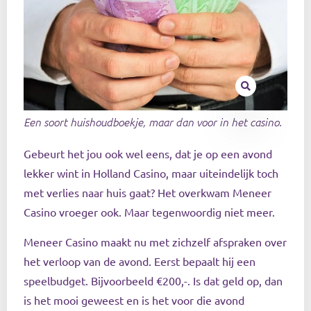
Een soort huishoudboekje, maar dan voor in het casino.
Gebeurt het jou ook wel eens, dat je op een avond
lekker wint in Holland Casino, maar uiteindelijk toch
met verlies naar huis gaat? Het overkwam Meneer
Casino vroeger ook. Maar tegenwoordig niet meer.
Meneer Casino maakt nu met zichzelf afspraken over
het verloop van de avond. Eerst bepaalt hij een
speelbudget. Bijvoorbeeld €200,-. Is dat geld op, dan
is het mooi geweest en is het voor die avond