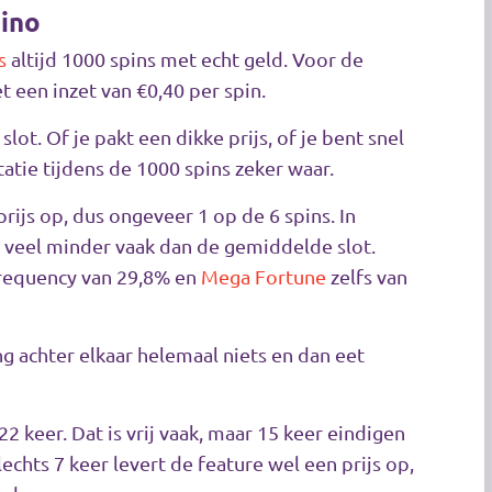
ino
s
altijd 1000 spins met echt geld. Voor de
t een inzet van €0,40 per spin.
slot. Of je pakt een dikke prijs, of je bent snel
atie tijdens de 1000 spins zeker waar.
rijs op, dus ongeveer 1 op de 6 spins. In
is veel minder vaak dan de gemiddelde slot.
frequency van 29,8% en
Mega Fortune
zelfs van
ng achter elkaar helemaal niets en dan eet
22 keer. Dat is vrij vaak, maar 15 keer eindigen
chts 7 keer levert de feature wel een prijs op,