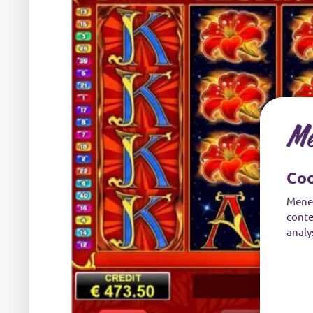
Coo
Menee
conte
analy