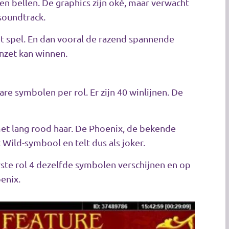
n bellen. De graphics zijn oké, maar verwacht
soundtrack.
et spel. En dan vooral de razend spannende
inzet kan winnen.
are symbolen per rol. Er zijn 40 winlijnen. De
et lang rood haar. De Phoenix, de bekende
 Wild-symbool en telt dus als joker.
ste rol 4 dezelfde symbolen verschijnen en op
enix.