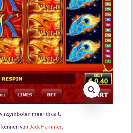
 winsymbolen meer draait.
herkennen van
Jack Hammer
.