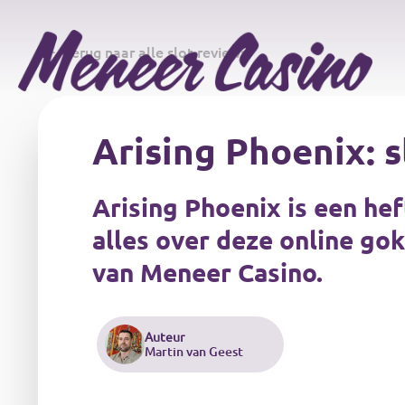
Skip
to
Terug naar alle slot reviews
main
content
Arising Phoenix: s
Arising Phoenix is een he
alles over deze online gok
van Meneer Casino.
Auteur
Martin van Geest