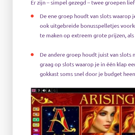
Er zijn – simpel gezegd – twee groepen lie
De ene groep houdt van slots waarop je 
ook uitgebreide bonusspelletjes voork
te maken op extreem grote prijzen, als
De andere groep houdt juist van slots 
graag op slots waarop je in één klap ee
gokkast soms snel door je budget heen 