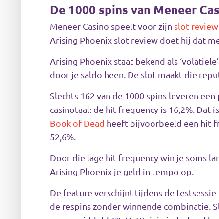
De 1000 spins van Meneer Cas
Meneer Casino speelt voor zijn
slot review
Arising Phoenix slot review doet hij dat me
Arising Phoenix staat bekend als ‘volatiele’ 
door je saldo heen. De slot maakt die reput
Slechts 162 van de 1000 spins leveren een p
casinotaal: de hit frequency is 16,2%. Dat 
Book of Dead
heeft bijvoorbeeld een hit 
52,6%.
Door die lage hit frequency win je soms la
Arising Phoenix je geld in tempo op.
De feature verschijnt tijdens de testsessie 
de respins zonder winnende combinatie. Sle