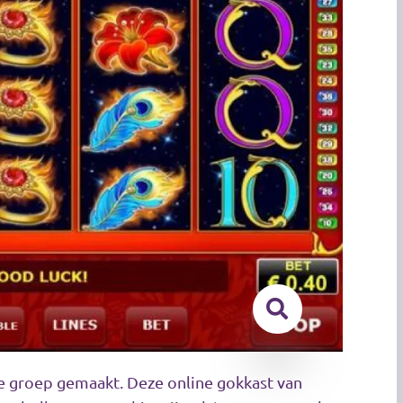
e groep gemaakt. Deze online gokkast van