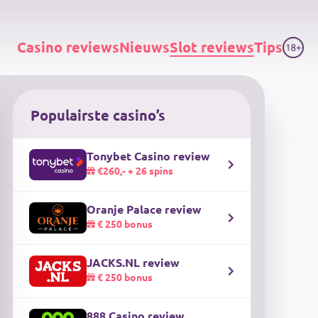
Casino reviews
Nieuws
Slot reviews
Tips
Populairste casino’s
Tonybet Casino review
€260,- + 26 spins
Oranje Palace review
€ 250 bonus
JACKS.NL review
€ 250 bonus
888 Casino review