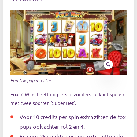
Een fox pup in actie.
Foxin’ Wins heeft nog iets bijzonders: je kunt spelen
met twee soorten ’Super Bet’.
Voor 10 credits per spin extra zitten de fox
pups ook achter rol 2 en 4.
En voor 25 credits per spin extra zitten de