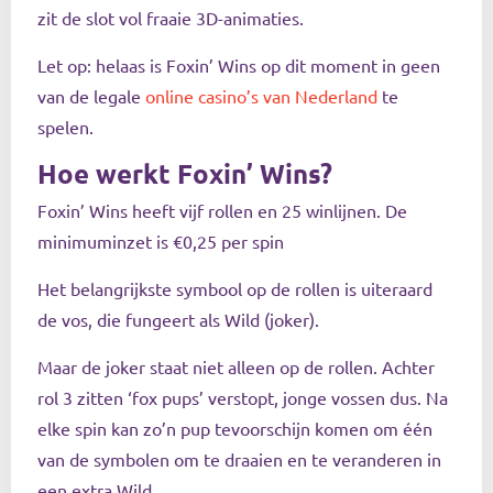
zit de slot vol fraaie 3D-animaties.
Let op: helaas is Foxin’ Wins op dit moment in geen
van de legale
online casino’s van Nederland
te
spelen.
Hoe werkt Foxin’ Wins?
Foxin’ Wins heeft vijf rollen en 25 winlijnen. De
minimuminzet is €0,25 per spin
Het belangrijkste symbool op de rollen is uiteraard
de vos, die fungeert als Wild (joker).
Maar de joker staat niet alleen op de rollen. Achter
rol 3 zitten ‘fox pups’ verstopt, jonge vossen dus. Na
elke spin kan zo’n pup tevoorschijn komen om één
van de symbolen om te draaien en te veranderen in
een extra Wild.