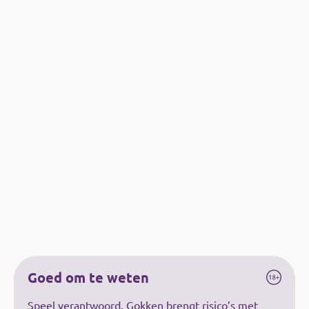
Goed om te weten
Speel verantwoord. Gokken brengt risico’s met