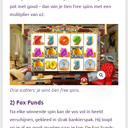
pot met goud – dan win je tien free spins met een
mulitplier van x2.
Drie scatters: je wint tien free spins.
2) Fox Funds
Na elke winnende spin kan de vos vol in beeld
verschijnen, gekleed in strak bankierspak. Hij loopt
op je af en gooit munten naar je toe. De Fox Funds-