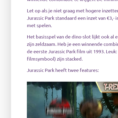
Let op als je niet graag met hogere inzette
Jurassic Park standaard een inzet van €3,- 
met spelen.
Het basisspel van de dino-slot lijkt ook al
zijn zeldzaam. Heb je een winnende combin
de eerste Jurassic Park film uit 1993. Leuk
filmsymbool) zijn stacked.
Jurassic Park heeft twee features: