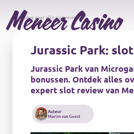
Skip
to
Terug naar alle slot reviews
main
content
Jurassic Park: slo
Jurassic Park van Microgam
bonussen. Ontdek alles ov
expert slot review van Me
Auteur
Martin van Geest