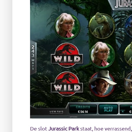
De slot
Jurassic Park
staat, hoe verrassend,