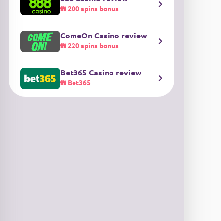
200 spins bonus
ComeOn Casino review
220 spins bonus
Bet365 Casino review
Bet365