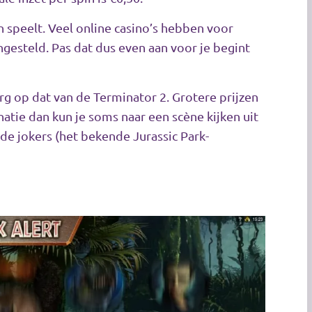
n speelt. Veel
online casino’s
hebben voor
ingesteld. Pas dat dus even aan voor je begint
 erg op dat van de Terminator 2. Grotere prijzen
atie dan kun je soms naar een scène kijken uit
: de jokers (het bekende Jurassic Park-