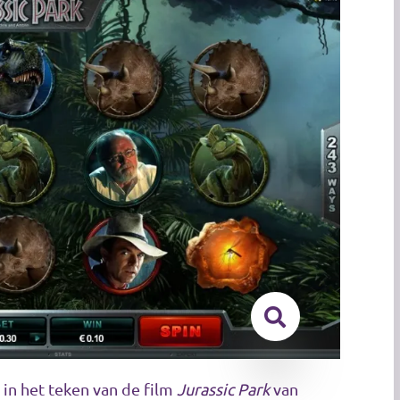
 in het teken van de film
Jurassic Park
van