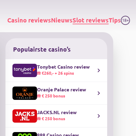
Casino reviews
Nieuws
Slot reviews
Tips
Populairste casino’s
Tonybet Casino review
€260,- + 26 spins
Oranje Palace review
€ 250 bonus
JACKS.NL review
€ 250 bonus
888 Casino review