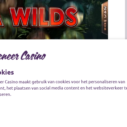
kies
r Casino maakt gebruik van cookies voor het personaliseren van
nt random en kondigt zich aan door het
nt, het plaatsen van social media content en het websiteverkeer t
chtergrond van de slot. De slotsymbolen zelf
seren.
e zes spins 35 extra jokers op de rollen. Heel
 T-Rex op de achtergrond in het oerwoud