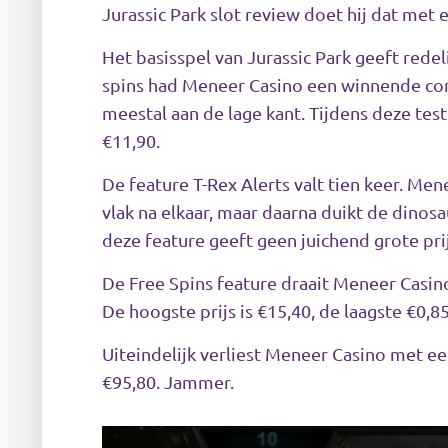
Jurassic Park slot review doet hij dat met e
Het basisspel van Jurassic Park geeft redeli
spins had Meneer Casino een winnende comb
meestal aan de lage kant. Tijdens deze test
€11,90.
De feature T-Rex Alerts valt tien keer. Me
vlak na elkaar, maar daarna duikt de dinosa
deze feature geeft geen juichend grote pri
De Free Spins feature draait Meneer Casino 
De hoogste prijs is €15,40, de laagste €0,85(
Uiteindelijk verliest Meneer Casino met ee
€95,80. Jammer.