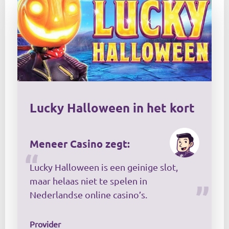
Lucky Halloween in het kort
Meneer Casino zegt:
Lucky Halloween is een geinige slot,
maar helaas niet te spelen in
Nederlandse online casino’s.
Provider