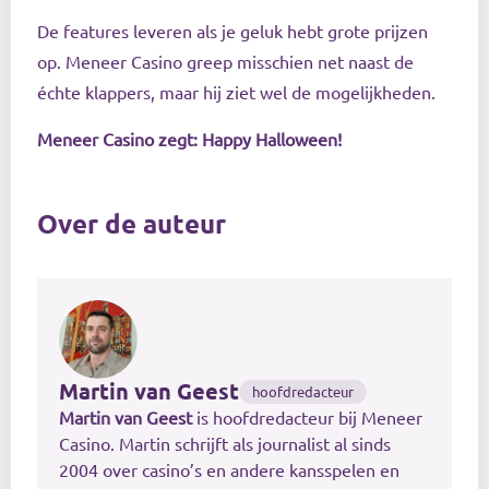
De features leveren als je geluk hebt grote prijzen
op. Meneer Casino greep misschien net naast de
échte klappers, maar hij ziet wel de mogelijkheden.
Meneer Casino zegt: Happy Halloween!
Over de auteur
Martin van Geest
hoofdredacteur
Martin van Geest
is hoofdredacteur bij Meneer
Casino. Martin schrijft als journalist al sinds
2004 over casino’s en andere kansspelen en