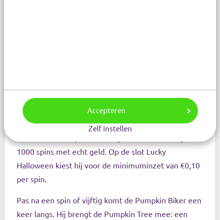
Beklim het kasteel en win tot 800x je inzet.
De 1000 spins van Meneer
Accepteren
Casino
Zelf instellen
Meneer Casino speelt voor zijn
slot reviews
altijd
1000 spins met echt geld. Op de slot Lucky
Halloween kiest hij voor de minimuminzet van €0,10
per spin.
Pas na een spin of vijftig komt de Pumpkin Biker een
keer langs. Hij brengt de Pumpkin Tree mee: een