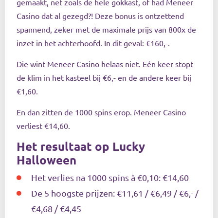
gemaakt, net zoals de hele gokkast, of had Meneer
Casino dat al gezegd?! Deze bonus is ontzettend
spannend, zeker met de maximale prijs van 800x de
inzet in het achterhoofd. In dit geval: €160,-.
Die wint Meneer Casino helaas niet. Eén keer stopt
de klim in het kasteel bij €6,- en de andere keer bij
€1,60.
En dan zitten de 1000 spins erop. Meneer Casino
verliest €14,60.
Het resultaat op Lucky
Halloween
Het verlies na 1000 spins à €0,10: €14,60
De 5 hoogste prijzen: €11,61 / €6,49 / €6,- /
€4,68 / €4,45