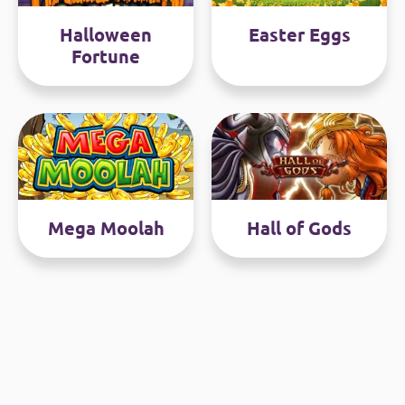
Halloween
Easter Eggs
Fortune
Mega Moolah
Hall of Gods