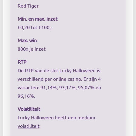
Red Tiger
Min. en max. inzet
€0,20 tot €100,-
Max. win
800x je inzet
RTP
De RTP van de slot Lucky Halloween is
verschillend per online casino. Er zijn 4
varianten: 91,14%, 93,17%, 95,07% en
96,16%.
Volatiliteit
Lucky Halloween heeft een medium
volatiliteit
.