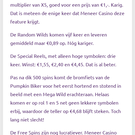
multiplier van X5, goed voor een prijs van €1,-. Karig.
Dat is meteen de enige keer dat Meneer Casino deze
feature krijgt.
De Random Wilds komen vijf keer en leveren
gemiddeld maar €0,89 op. Nóg kariger.
De Special Reels, met alleen hoge symbolen: drie
keer. Winst: €1,55, €2,40 en €4,45. Dat is al beter.
Pas na dik 500 spins komt de bromfiets van de
Pumpkin Biker voor het eerst hortend en stotend in
beeld met een Mega Wild erachteraan. Helaas
komen er op rol 1 en 5 net geen lekkere symbolen
erbij, waardoor de teller op €4,68 blijft steken. Toch
lang niet slecht!
De Free Spins zijn nog lucratiever. Meneer Casino