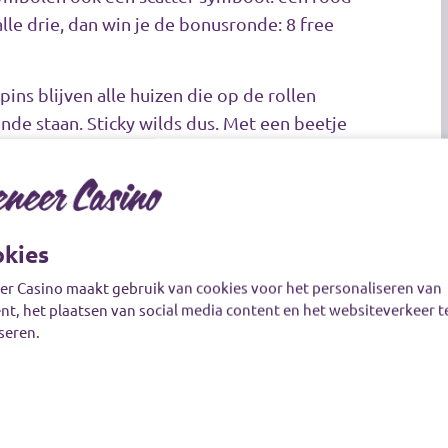
lle drie, dan win je de bonusronde: 8 free
pins blijven alle huizen die op de rollen
de staan. Sticky wilds dus. Met een beetje
ers:
 tijdens iedere spin zomaar random kunnen
kies
r Casino maakt gebruik van cookies voor het personaliseren van
nt, het plaatsen van social media content en het websiteverkeer t
seren.
s en je krijgt een multiplier van x2 tot x10.