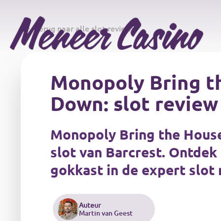
Skip
to
Terug naar alle slot reviews
main
content
Monopoly Bring t
Down: slot review
Monopoly Bring the Hous
slot van Barcrest. Ontdek 
gokkast in de expert slot
Auteur
Martin van Geest