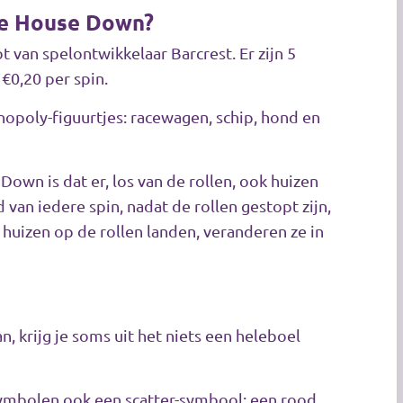
he House Down?
van spelontwikkelaar Barcrest. Er zijn 5
€0,20 per spin.
opoly-figuurtjes: racewagen, schip, hond en
wn is dat er, los van de rollen, ook huizen
van iedere spin, nadat de rollen gestopt zijn,
huizen op de rollen landen, veranderen ze in
n, krijg je soms uit het niets een heleboel
symbolen ook een scatter-symbool: een rood