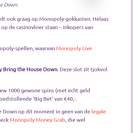
se Down.
elt ook graag op Monopoly-gokkasten. Helaas
r op de casinovloer staan – inkopers van
nopoly-spellen, waarvan
Monopoly Live
 Bring the House Down
. Deze slot zit tjokvol
iew 1000 gewone spins (met echt geld
oedstollende ‘Big Bet’ van €40,-.
se Down op dit moment in geen van de
legale
heck
Monopoly Money Grab
, die wel