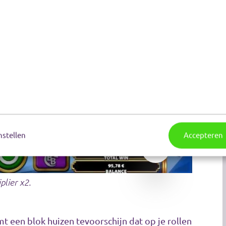
nstellen
Accepteren
plier x2.
mt een blok huizen tevoorschijn dat op je rollen