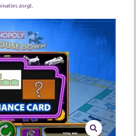
inaties zorgt.