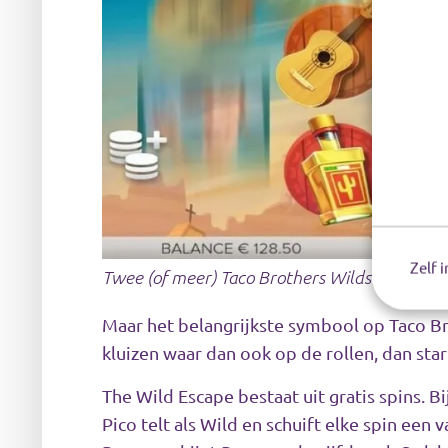
Zelf i
Twee (of meer) Taco Brothers Wilds zijn goed v
Maar het belangrijkste symbool op Taco Bro
kluizen waar dan ook op de rollen, dan sta
The Wild Escape bestaat uit gratis spins. Bi
Pico telt als Wild en schuift elke spin een va