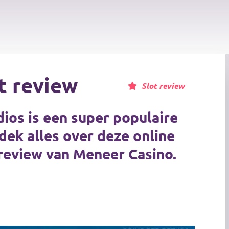
t review
Slot review
dios is een super populaire
tdek alles over deze online
 review van Meneer Casino.