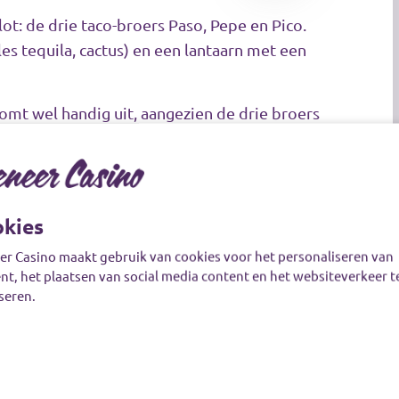
ot: de drie taco-broers Paso, Pepe en Pico.
es tequila, cactus) en een lantaarn met een
komt wel handig uit, aangezien de drie broers
de plaatselijke bank.
(joker). En dan is er nog een tweede soort joker:
 van, dan krijg je een gratis re-spin, waarbij de
kies
r Casino maakt gebruik van cookies voor het personaliseren van
nt, het plaatsen van social media content en het websiteverkeer t
seren.