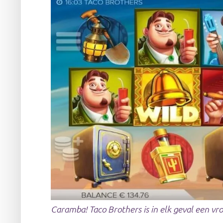
Caramba! Taco Brothers is in elk geval een vrol