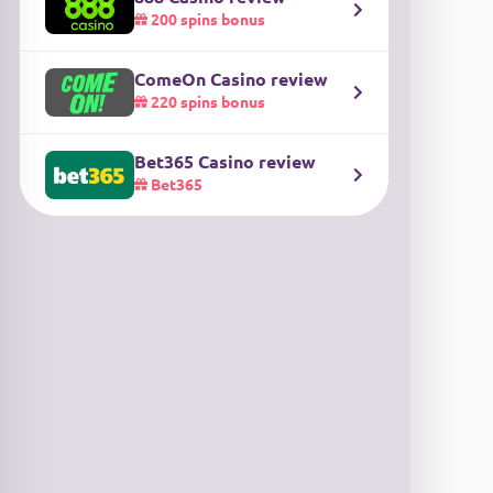
200 spins bonus
ComeOn Casino review
220 spins bonus
Bet365 Casino review
Bet365