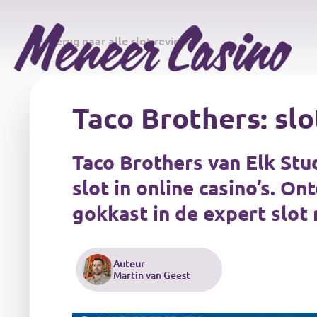
Skip
to
Terug naar alle slot reviews
main
content
Taco Brothers: slo
Taco Brothers van Elk Stu
slot in online casino’s. On
gokkast in de expert slot
Auteur
Martin van Geest