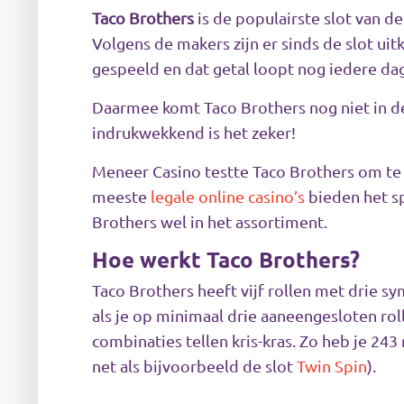
Taco Brothers
is de populairste slot van d
Volgens de makers zijn er sinds de slot ui
gespeeld en dat getal loopt nog iedere da
Daarmee komt Taco Brothers nog niet in d
indrukwekkend is het zeker!
Meneer Casino testte Taco Brothers om te z
meeste
legale online casino’s
bieden het sp
Brothers wel in het assortiment.
Hoe werkt Taco Brothers?
Taco Brothers heeft vijf rollen met drie sym
als je op minimaal drie aaneengesloten rol
combinaties tellen kris-kras. Zo heb je 24
net als bijvoorbeeld de slot
Twin Spin
).