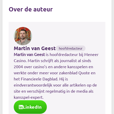
Over de auteur
Martin van Geest
hoofdredacteur
Martin van Geest
is hoofdredacteur bij Meneer
Casino. Martin schrijft als journalist al sinds
2004 over casino’s en andere kansspelen en
werkte onder meer voor zakenblad Quote en
het Financieele Dagblad. Hij is
eindverantwoordelijk voor alle artikelen op de
site en verschijnt regelmatig in de media als
kansspel-expert.
LinkedIn