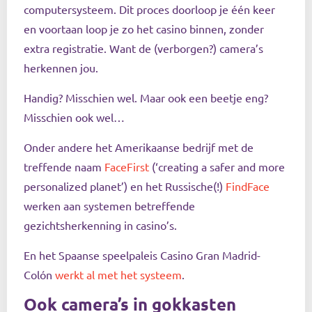
computersysteem. Dit proces doorloop je één keer
en voortaan loop je zo het casino binnen, zonder
extra registratie. Want de (verborgen?) camera’s
herkennen jou.
Handig? Misschien wel. Maar ook een beetje eng?
Misschien ook wel…
Onder andere het Amerikaanse bedrijf met de
treffende naam
FaceFirst
(‘creating a safer and more
personalized planet’) en het Russische(!)
FindFace
werken aan systemen betreffende
gezichtsherkenning in casino’s.
En het Spaanse speelpaleis Casino Gran Madrid-
Colón
werkt al met het systeem
.
Ook camera’s in gokkasten