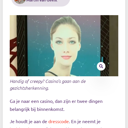
Martin van Geest
Handig of creepy? Casino’s gaan aan de
gezichtsherkenning.
Ga je naar een casino, dan zijn er twee dingen
belangrijk bij binnenkomst.
Je houdt je aan de
dresscode
. En je neemt je