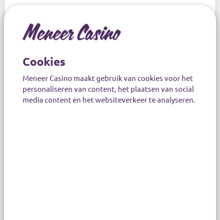
They come into the casino to enjoy their time, sit
down, they don't need to worry about a card or some
other electronic device. They're able to experience
the machine by just sitting down.’
Cookies
Konami claimt dat binnen zes tot negen maanden na
Meneer Casino maakt gebruik van cookies voor het
nu de eerste serie slots is voorzien van camera’s. Het
personaliseren van content, het plaatsen van social
media content en het websiteverkeer te analyseren.
is dan aan de casino’s of ze deze gokkasten gaan
plaatsen of niet.
En Holland Casino?
Meneer Casino
heeft aan ‘het enige echte casino’ in
Nederland gevraagd of zij gaat werken met
gezichtsherkenning.
Het staatscasino laat weten, met klem, dat geen
enkel filiaal op dit moment gebruikt maakt van