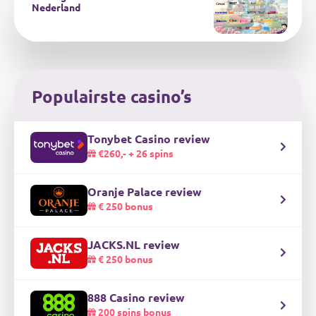
Nederland
Populairste casino’s
Tonybet Casino review
€260,- + 26 spins
Oranje Palace review
€ 250 bonus
JACKS.NL review
€ 250 bonus
888 Casino review
200 spins bonus