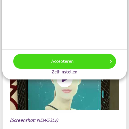
gezichtsherkenning op welke wijze dan ook.
Of dat is de toekomst ook zo blijft, daar kon Holland
Casino geen antwoord op geven.
Meneer Casino gaat snel verder lezen in
1984
.
Accepteren
Zelf instellen
(Screenshot: NEWS3LV)