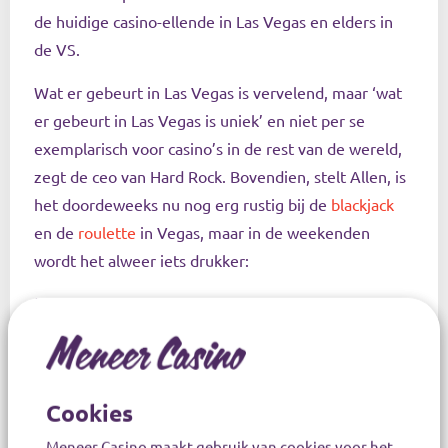
de huidige casino-ellende in Las Vegas en elders in
de VS.
Wat er gebeurt in Las Vegas is vervelend, maar ‘wat
er gebeurt in Las Vegas is uniek’ en niet per se
exemplarisch voor casino’s in de rest van de wereld,
zegt de ceo van Hard Rock. Bovendien, stelt Allen, is
het doordeweeks nu nog erg rustig bij de
blackjack
en de
roulette
in Vegas, maar in de weekenden
wordt het alweer iets drukker:
‘Weekends are starting to ramp up and are moving in
a positive direction.’
En:
Cookies
‘We certainly believe long-term that market will
come back as people feel more comfortable with
Meneer Casino maakt gebruik van cookies voor het