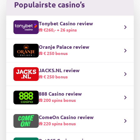
Populairste casino’s
Tonybet Casino review
€260,- + 26 spins
Oranje Palace review
€ 250 bonus
JACKS.NL review
€ 250 bonus
888 Casino review
200 spins bonus
ComeOn Casino review
220 spins bonus