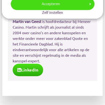
Accepteren
Zelf instellen
Martin van Geest
hoofdredacteur
Martin van Geest
is hoofdredacteur bij Meneer
Casino. Martin schrijft als journalist al sinds
2004 over casino’s en andere kansspelen en
werkte onder meer voor zakenblad Quote en
het Financieele Dagblad. Hij is
eindverantwoordelijk voor alle artikelen op de
site en verschijnt regelmatig in de media als
kansspel-expert.
LinkedIn