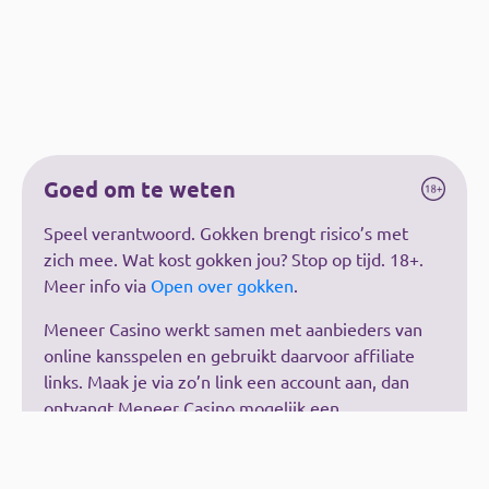
Goed om te weten
Speel verantwoord. Gokken brengt risico’s met
zich mee. Wat kost gokken jou? Stop op tijd. 18+.
Meer info via
Open over gokken
.
Meneer Casino werkt samen met aanbieders van
online kansspelen en gebruikt daarvoor affiliate
links. Maak je via zo’n link een account aan, dan
ontvangt Meneer Casino mogelijk een
vergoeding. Dit kost jou niets extra.
De vergoedingen hebben geen invloed op onze