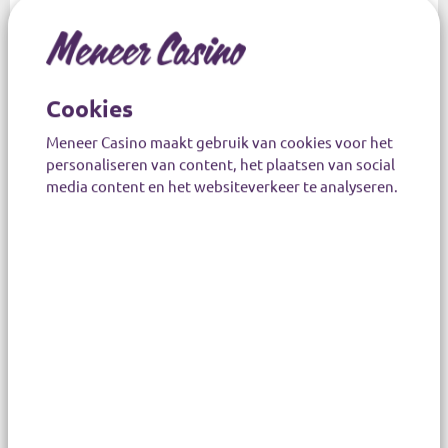
‘De dealers en spelers zijn er gek
op’
‘Veel mensen die in het casino komen, zijn bang om
Cookies
naar de crapstafel te gaan. Ze zijn geïntimideerd. Ze
willen geen blackjack spelen, omdat ze misschien de
Meneer Casino maakt gebruik van cookies voor het
personaliseren van content, het plaatsen van social
verkeerde kaart trekken en ruzie krijgen met hun
media content en het websiteverkeer te analyseren.
buurman, die zegt: “Je had moeten passen.”’
Aan het woord is
Peter Mastroianni
, een van de
uitvinders van Knockout 52.
Hij vertelt aan Meneer Casino dat het spel in Las
Vegas en Michigan nu al een hit is: ‘De dealers en
spelers zijn er gek op. Een van de casinomanagers
noemt het letterlijk “a solid performance”.’
Volgens hem is zijn spel een succes omdat het in