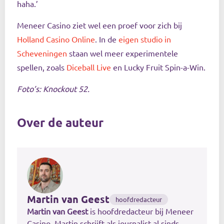
haha.’
Meneer Casino ziet wel een proef voor zich bij
Holland Casino Online
. In de
eigen studio in
Scheveningen
staan wel meer experimentele
spellen, zoals
Diceball Live
en Lucky Fruit Spin-a-Win.
Foto’s: Knockout 52.
Over de auteur
Martin van Geest
hoofdredacteur
Martin van Geest
is hoofdredacteur bij Meneer
Casino. Martin schrijft als journalist al sinds