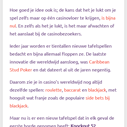
Hoe goed je idee ook is; de kans dat het je lukt om je
spel zelfs maar op één casinovloer te krijgen,
is bijna
nul
. En zelfs als het je lukt, is het maar afwachten of
het aanslaat bij de casinobezoekers.
Ieder jaar worden er tientallen nieuwe tafelspellen
bedacht en bijna allemaal floppen ze. De laatste
innovatie die wereldwijd aansloeg, was
Caribbean
Stud Poker
en dat dateert al uit de jaren negentig.
Daarom zie je in casino’s wereldwijd nog altijd
dezelfde spellen:
roulette
,
baccarat
en
blackjack
, met
hooguit wat franje zoals de populaire
side bets bij
blackjack
.
Maar nu is er een nieuw tafelspel dat in elk geval de
eerste horde genomen heeft:
Knockout 52
.