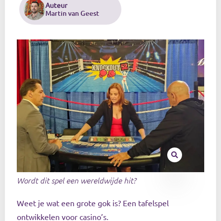
Auteur
Martin van Geest
Wordt dit spel een wereldwijde hit?
Weet je wat een grote gok is? Een tafelspel
ontwikkelen voor casino’s.