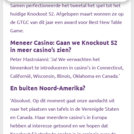
Samen perfectioneerde het tweetal het spel tot het
huidige Knockout 52.
Afgelopen maart wonnen ze op
de GTGC van dit jaar een award voor Best New Table
Game.
Meneer Casino: Gaan we Knockout 52
in meer casino’s zien?
Peter Mastroianni: ‘Ja! We verwachten het
binnenkort te introduceren in casino’s in Connecticut,
Californië, Wisconsin, Illinois, Oklahoma en Canada.’
En buiten Noord-Amerika?
‘Absoluut. Op dit moment gaat onze aandacht uit
naar het plaatsen van tafels in de Verenigde Staten
en Canada. Maar meerdere casino’s in Europa
hebben al interesse getoond en we hopen dat