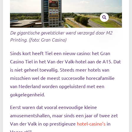
De gigantische gevelsticker werd verzorgd door M2
Printing. (foto: Gran Casino)
Sinds kort heeft Tiel een nieuw casino: het Gran
Casino Tiel in het Van der Valk-hotel aan de A15. Dat
is niet geheel toevallig. Steeds meer hotels van
misschien wel de meest succesvolle horecafamilie
van Nederland worden opgeluisterd met een
gokgelegenheid.
Eerst waren dat vooral eenvoudige kleine
amusementshallen, maar sinds een jaar of twee zet
Van der Valk in op prestigieuze
hotel-casino’s
in