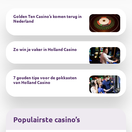
Golden Ten Casino’s komen terug in
Nederland
Zo win je vaker in Holland Casino
7 gouden tips voor de gokkasten
van Holland Casino
Populairste casino’s