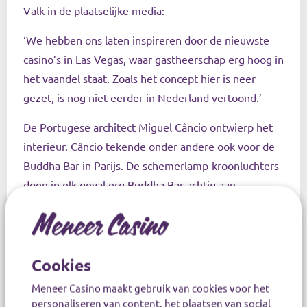
Valk in de plaatselijke media:
‘We hebben ons laten inspireren door de nieuwste
casino’s in Las Vegas, waar gastheerschap erg hoog in
het vaandel staat. Zoals het concept hier is neer
gezet, is nog niet eerder in Nederland vertoond.’
De Portugese architect Miguel Câncio ontwierp het
interieur. Câncio tekende onder andere ook voor de
Buddha Bar in Parijs. De schemerlamp-kroonluchters
doen in elk geval erg Buddha Bar-achtig aan.
Cookies
Meneer Casino maakt gebruik van cookies voor het
personaliseren van content, het plaatsen van social