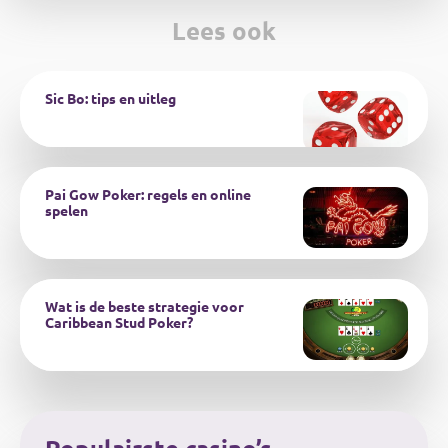
Lees ook
Sic Bo: tips en uitleg
Pai Gow Poker: regels en online
spelen
Wat is de beste strategie voor
Caribbean Stud Poker?