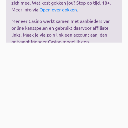
zich mee. Wat kost gokken jou? Stop op tijd. 18+.
Meer info via
Open over gokken
.
Meneer Casino werkt samen met aanbieders van
online kansspelen en gebruikt daarvoor affiliate
links. Maak je via zo’n link een account aan, dan
ontvangt Meneer Casino mogelijk een
vergoeding. Dit kost jou niets extra.
De vergoedingen hebben geen invloed op onze
reviews of beoordelingen. Deze zijn
onafhankelijk, kritisch en gebaseerd op eigen
ervaringen.
Laatste update
Casinoreviews