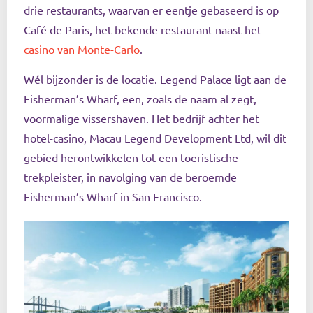
drie restaurants, waarvan er eentje gebaseerd is op
Café de Paris, het bekende restaurant naast het
casino van Monte-Carlo
.
Wél bijzonder is de locatie. Legend Palace ligt aan de
Fisherman’s Wharf, een, zoals de naam al zegt,
voormalige vissershaven. Het bedrijf achter het
hotel-casino, Macau Legend Development Ltd, wil dit
gebied herontwikkelen tot een toeristische
trekpleister, in navolging van de beroemde
Fisherman’s Wharf in San Francisco.