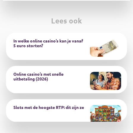
Lees ook
In welke online casino’s kan je vanaf
5 euro storten?
Online casino’s met snelle
uitbetaling (2026)
Slots met de hoogste RTP: dit zijn ze