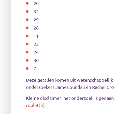
20
32
29
28
11
23
26
30
7
Deze getallen komen uit wetenschappelijk 
onderzoekers James Sundali en Rachel Cros
Kleine disclaimer: het onderzoek is gedaa
roulette)
.