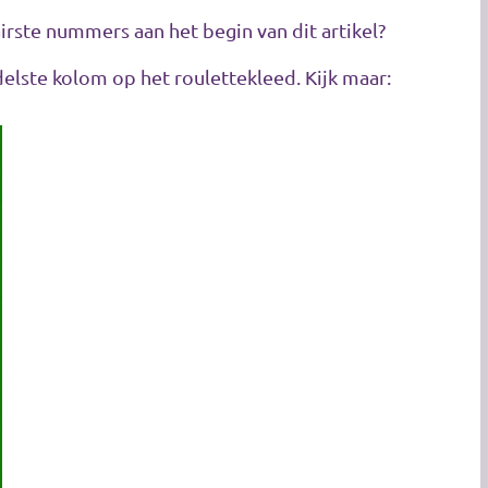
lairste nummers aan het begin van dit artikel?
delste kolom op het roulettekleed. Kijk maar: