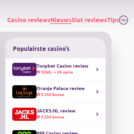
Casino reviews
Nieuws
Slot reviews
Tips
Populairste casino’s
Tonybet Casino review
€260,- + 26 spins
Oranje Palace review
€ 250 bonus
JACKS.NL review
€ 250 bonus
888 Casino review