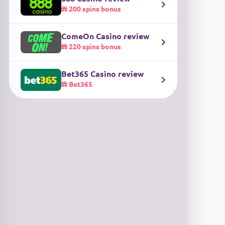
200 spins bonus
ComeOn Casino review
220 spins bonus
Bet365 Casino review
Bet365