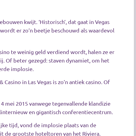
ebouwen kwijt. ‘Historisch’, dat gaat in Vegas
, wordt er zo’n beetje beschouwd als waardevol
asino te weinig geld verdiend wordt, halen ze er
ij. Of beter gezegd: staven dynamiet, om het
rde implosie.
asino in Las Vegas is zo’n antiek casino. Of
op 4 mei 2015 vanwege tegenvallende klandizie
linternieuw en gigantisch conferentiecentrum.
jke tijd, vond de implosie plaats van de
 de grootste hoteltoren van het Riviera.