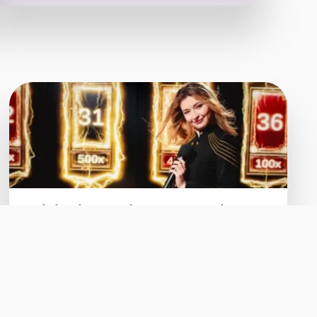
Lightning Roulette: strategie,
tips en uitleg