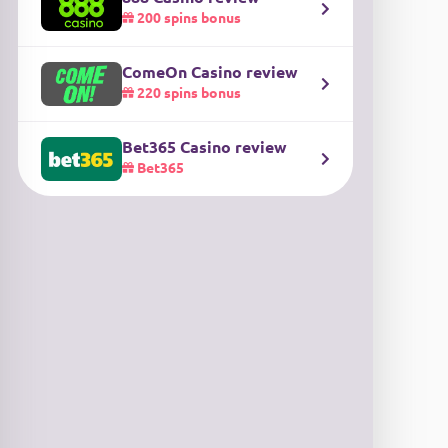
200 spins bonus
ComeOn Casino review
220 spins bonus
Bet365 Casino review
Bet365