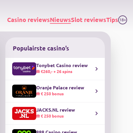
Casino reviews
Nieuws
Slot reviews
Tips
Populairste casino’s
Tonybet Casino review
€260,- + 26 spins
Oranje Palace review
€ 250 bonus
JACKS.NL review
€ 250 bonus
888 Casino review