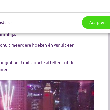
nstellen
Accepteren
ideo van de implosie, waarop je onder meer het
ooraf gaat.
 vanuit meerdere hoeken én vanuit een
egint het traditionele aftellen tot de
nier.