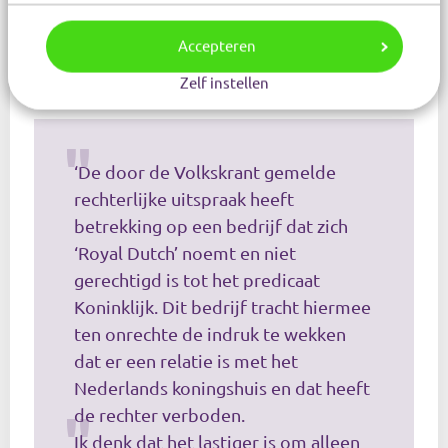
& onderscheidingen’
Frank van der Vorm
, die sinds
jaar en dag bedrijven bijstaat die graag een
Accepteren
koninklijke titel willen voeren. Aan Meneer Casino
Zelf instellen
laat Van der Vorm weten:
‘De door de Volkskrant gemelde
rechterlijke uitspraak heeft
betrekking op een bedrijf dat zich
‘Royal Dutch’ noemt en niet
gerechtigd is tot het predicaat
Koninklijk. Dit bedrijf tracht hiermee
ten onrechte de indruk te wekken
dat er een relatie is met het
Nederlands koningshuis en dat heeft
de rechter verboden.
Ik denk dat het lastiger is om alleen