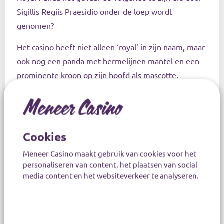
Sigillis Regiis Praesidio onder de loep wordt
genomen?
Het casino heeft niet alleen ‘royal’ in zijn naam, maar
ook nog een panda met hermelijnen mantel en een
prominente kroon op zijn hoofd als mascotte.
Maar
Meneer Casino
denkt dat het zo’n vaart niet
loopt.
De kantonrechter redeneert in het vonnis namelijk
Cookies
dat de wet rondom koninklijke predicaten:
Meneer Casino maakt gebruik van cookies voor het
personaliseren van content, het plaatsen van social
media content en het websiteverkeer te analyseren.
‘…alleen betrekking kan hebben op
het gebruik van een handelsnaam in
Nederland door een Nederlandse of