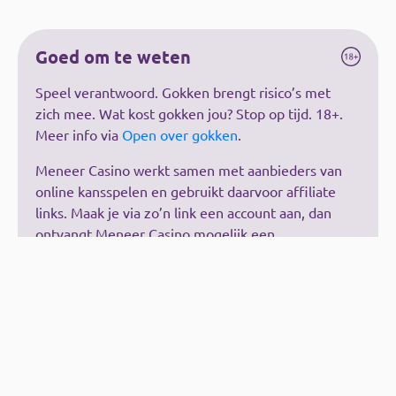
Goed om te weten
Speel verantwoord. Gokken brengt risico’s met
zich mee. Wat kost gokken jou? Stop op tijd. 18+.
Meer info via
Open over gokken
.
Meneer Casino werkt samen met aanbieders van
online kansspelen en gebruikt daarvoor affiliate
links. Maak je via zo’n link een account aan, dan
ontvangt Meneer Casino mogelijk een
vergoeding. Dit kost jou niets extra.
De vergoedingen hebben geen invloed op onze
reviews of beoordelingen. Deze zijn
onafhankelijk, kritisch en gebaseerd op eigen
ervaringen.