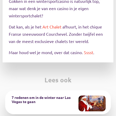
Gokken in een wintersportcasino is natuurlijk top,
maar wat denk je van een casino in je eigen
wintersportchalet?
Dat kan, als je het
Art Chalet
afhuurt, in het chique
Franse sneeuwoord Courchevel. Zonder twijfel een
van de meest exclusieve chalets ter wereld.
Maar houd wel je mond, over dat casino.
Sssst
.
Lees ook
7 redenen om in de winter naar Las
Vegas te gaan