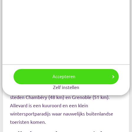
Fraai: een casino in een klein bergkasteeltje.
(foto:Casino d’Allevard)
Roulette spelen
in een heus kasteeltje in de Franse
Alpen. Hoe romantisch wil je het hebben?
Accepteren
Casino d’Allevard
bevindt zich in het fraaie Château
Zelf instellen
de Mähl in de plaats Allevard, gelegen tussen de
steden Chambéry (48 km) en Grenoble (51 km).
Allevard is een kuuroord en een klein
wintersportparadijs waar nauwelijks buitenlandse
toeristen komen.