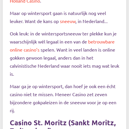
Holland Casino
.
Maar op wintersport gaan is natuurlijk nog veel
leuker. Want de kans op
sneeuw
, in Nederland...
Ook leuk: in de wintersportsneeuw ter plekke kun je
waarschijnlijk wél legaal in een van de
betrouwbare
online casino’s
spelen. Want in veel landen is online
gokken gewoon legaal, anders dan in het
calvinistische Nederland waar nooit iets mag wat leuk
is.
Maar ga je op wintersport, dan hoef je ook een écht
casino niet te missen. Meneer Casino zet zeven
bijzondere gokpaleizen in de sneeuw voor je op een
rij.
Casino St. Moritz (Sankt Moritz,