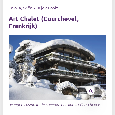
En o ja, skiën kun je er ook!
Art Chalet (Courchevel,
Frankrijk)
Je eigen casino in de sneeuw, het kan in Courchevel!