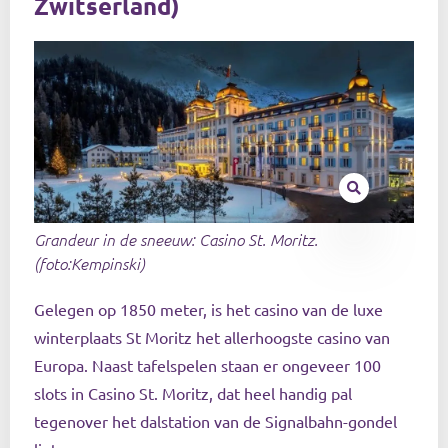
Zwitserland)
Grandeur in de sneeuw: Casino St. Moritz.
(foto:Kempinski)
Gelegen op 1850 meter, is het casino van de luxe
winterplaats St Moritz het allerhoogste casino van
Europa. Naast tafelspelen staan er ongeveer 100
slots in Casino St. Moritz, dat heel handig pal
tegenover het dalstation van de Signalbahn-gondel