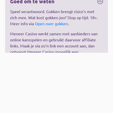
Goed om te weten
Speel verantwoord. Gokken brengt risico’s met
zich mee. Wat kost gokken jou? Stop op tijd. 18+.
Meer info via
Open over gokken
.
Meneer Casino werkt samen met aanbieders van
online kansspelen en gebruikt daarvoor affiliate
links. Maak je via zo’n link een account aan, dan
ontvangt Meneer Casino mogelijk een
vergoeding. Dit kost jou niets extra.
De vergoedingen hebben geen invloed op onze
reviews of beoordelingen. Deze zijn
onafhankelijk, kritisch en gebaseerd op eigen
ervaringen.