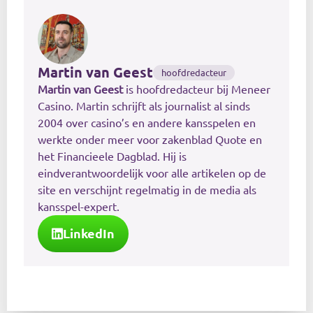
Martin van Geest
hoofdredacteur
Martin van Geest
is hoofdredacteur bij Meneer
Casino. Martin schrijft als journalist al sinds
2004 over casino’s en andere kansspelen en
werkte onder meer voor zakenblad Quote en
het Financieele Dagblad. Hij is
eindverantwoordelijk voor alle artikelen op de
site en verschijnt regelmatig in de media als
kansspel-expert.
LinkedIn