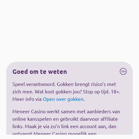
Goed om te weten
Speel verantwoord. Gokken brengt risico’s met
zich mee. Wat kost gokken jou? Stop op tijd. 18+.
Meer info via
Open over gokken
.
Meneer Casino werkt samen met aanbieders van
online kansspelen en gebruikt daarvoor affiliate
links. Maak je via zo’n link een account aan, dan
ontvangt Meneer Casino mogelijk een