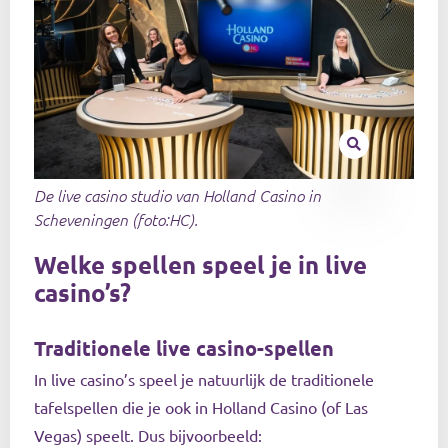
De live casino studio van Holland Casino in
Scheveningen (foto:HC).
Welke spellen speel je in live
casino’s?
Traditionele live casino-spellen
In live casino’s speel je natuurlijk de traditionele
tafelspellen die je ook in Holland Casino (of Las
Vegas) speelt.
Dus bijvoorbeeld: