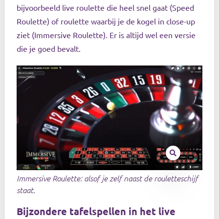
bijvoorbeeld live roulette die heel snel gaat (Speed
Roulette) of roulette waarbij je de kogel in close-up
ziet (Immersive Roulette). Er is altijd wel een versie
die je goed bevalt.
Immersive Roulette: alsof je zelf naast de rouletteschijf
staat.
Bijzondere tafelspellen in het live