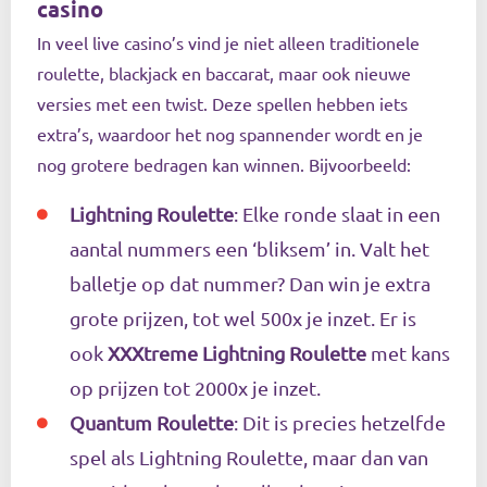
casino
In veel live casino’s vind je niet alleen traditionele
roulette, blackjack en baccarat, maar ook nieuwe
versies met een twist. Deze spellen hebben iets
extra’s, waardoor het nog spannender wordt en je
nog grotere bedragen kan winnen. Bijvoorbeeld:
Lightning Roulette
: Elke ronde slaat in een
aantal nummers een ‘bliksem’ in. Valt het
balletje op dat nummer? Dan win je extra
grote prijzen, tot wel 500x je inzet. Er is
ook
XXXtreme Lightning Roulette
met kans
op prijzen tot 2000x je inzet.
Quantum Roulette
: Dit is precies hetzelfde
spel als Lightning Roulette, maar dan van