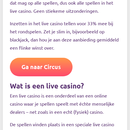
dat mag op alle spellen, dus ook alle spellen in het
live casino. Geen stiekeme uitzonderingen.
Inzetten in het live casino tellen voor 33% mee bij
het rondspelen. Zet je slim in, bijvoorbeeld op
blackjack, dan hou je aan deze aanbieding gemiddeld
een flinke winst over.
Ga naar Circus
Wat is een live casino?
Een live casino is een onderdeel van een online
casino waar je spellen speelt met échte menselijke
dealers – net zoals in een echt (fysiek) casino.
De spellen vinden plaats in een speciale live casino