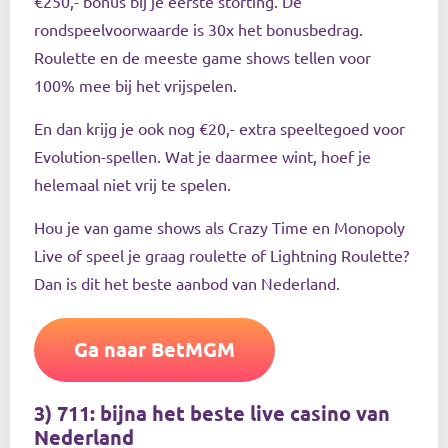
€250,- bonus bij je eerste storting. De
rondspeelvoorwaarde is 30x het bonusbedrag.
Roulette en de meeste game shows tellen voor
100% mee bij het vrijspelen.
En dan krijg je ook nog €20,- extra speeltegoed voor
Evolution-spellen. Wat je daarmee wint, hoef je
helemaal niet vrij te spelen.
Hou je van game shows als
Crazy Time
en
Monopoly
Live
of speel je graag roulette of
Lightning Roulette
?
Dan is dit het beste aanbod van Nederland.
Ga naar BetMGM
3) 711: bijna het beste live casino van
Nederland