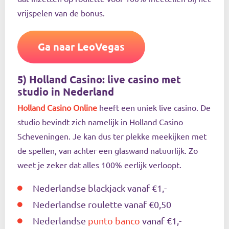
vrijspelen van de bonus.
Ga naar LeoVegas
5) Holland Casino: live casino met
studio in Nederland
Holland Casino Online
heeft een uniek live casino. De
studio bevindt zich namelijk in Holland Casino
Scheveningen. Je kan dus ter plekke meekijken met
de spellen, van achter een glaswand natuurlijk. Zo
weet je zeker dat alles 100% eerlijk verloopt.
Nederlandse blackjack vanaf €1,-
Nederlandse roulette vanaf €0,50
Nederlandse
punto banco
vanaf €1,-