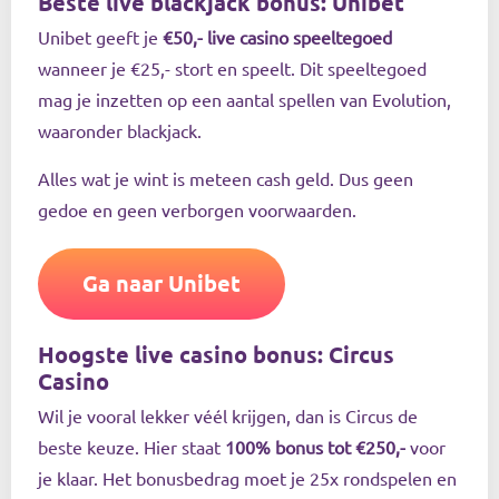
Beste live blackjack bonus: Unibet
Unibet geeft je
€50,- live casino speeltegoed
wanneer je €25,- stort en speelt. Dit speeltegoed
mag je inzetten op een aantal spellen van Evolution,
waaronder blackjack.
Alles wat je wint is meteen cash geld. Dus geen
gedoe en geen verborgen voorwaarden.
Ga naar Unibet
Hoogste live casino bonus: Circus
Casino
Wil je vooral lekker véél krijgen, dan is Circus de
beste keuze. Hier staat
100% bonus tot €250,-
voor
je klaar. Het bonusbedrag moet je 25x rondspelen en