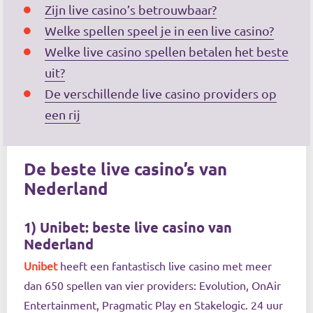
Zijn live casino’s betrouwbaar?
Welke spellen speel je in een live casino?
Welke live casino spellen betalen het beste
uit?
De verschillende live casino providers op
een rij
De beste live casino’s van
Nederland
1) Unibet: beste live casino van
Nederland
Unibet
heeft een fantastisch live casino met meer
dan 650 spellen van vier providers: Evolution, OnAir
Entertainment, Pragmatic Play en Stakelogic.
24 uur