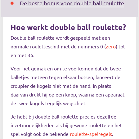
De beste bonus voor double ball roulette
Hoe werkt double ball roulette?
Double ball roulette wordt gespeeld met een
normale rouletteschijf met de nummers 0 (
zero
) tot
en met 36.
Voor het gemak en om te voorkomen dat de twee
balletjes meteen tegen elkaar botsen, lanceert de
croupier de kogels niet met de hand. In plaats
daarvan drukt hij op een knop, waarna een apparaat
de twee kogels tegelijk wegschiet.
Je hebt bij double ball roulette precies dezelfde
inzetmogelijkheden als bij gewone roulette en het
spel volgt ook de bekende
roulette-spelregels
.