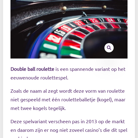
Double ball roulette
is een spannende variant op het
eeuwenoude roulettespel.
Zoals de naam al zegt wordt deze vorm van roulette
niet gespeeld met één rouletteballetje (kogel), maar
met twee kogels tegelijk.
Deze spelvariant verscheen pas in 2013 op de markt
en daarom zijn er nog niet zoveel casino’s die dit spel