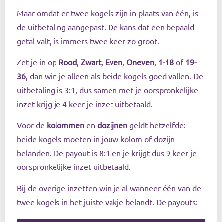
Maar omdat er twee kogels zijn in plaats van één, is
de uitbetaling aangepast. De kans dat een bepaald
getal valt, is immers twee keer zo groot.
Zet je in op
Rood
,
Zwart
,
Even
,
Oneven
,
1-18
of
19-
36
, dan win je alleen als beide kogels goed vallen. De
uitbetaling is 3:1, dus samen met je oorspronkelijke
inzet krijg je 4 keer je inzet uitbetaald.
Voor de
kolommen
en
dozijnen
geldt hetzelfde:
beide kogels moeten in jouw kolom of dozijn
belanden. De payout is 8:1 en je krijgt dus 9 keer je
oorspronkelijke inzet uitbetaald.
Bij de overige inzetten win je al wanneer één van de
twee kogels in het juiste vakje belandt. De payouts: