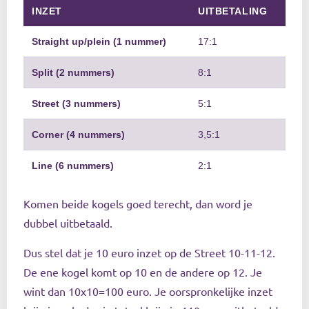
INZET
UITBETALING
Straight up/plein (1 nummer)
17:1
Split (2 nummers)
8:1
Street (3 nummers)
5:1
Corner (4 nummers)
3,5:1
Line (6 nummers)
2:1
Komen beide kogels goed terecht, dan word je
dubbel uitbetaald.
Dus stel dat je 10 euro inzet op de Street 10-11-12.
De ene kogel komt op 10 en de andere op 12. Je
wint dan 10x10=100 euro. Je oorspronkelijke inzet