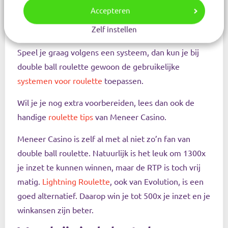
enkelvoudige kansen (rood/zwart, even/oneven, 1-
Accepteren
18/19-36). Het is bij double ball roulette dus geen
Zelf instellen
goede strategie om hierop in te zetten.
Speel je graag volgens een systeem, dan kun je bij
double ball roulette gewoon de gebruikelijke
systemen voor roulette
toepassen.
Wil je je nog extra voorbereiden, lees dan ook de
handige
roulette tips
van Meneer Casino.
Meneer Casino is zelf al met al niet z
o’n fan van
double ball roulette. Natuurlijk is het leuk om 1300x
je inzet te kunnen winnen, maar de RTP is toch vrij
matig.
Lightning Roulette
, ook van Evolution, is een
goed alternatief. Daarop win je tot 500x je inzet en je
winkansen zijn beter.