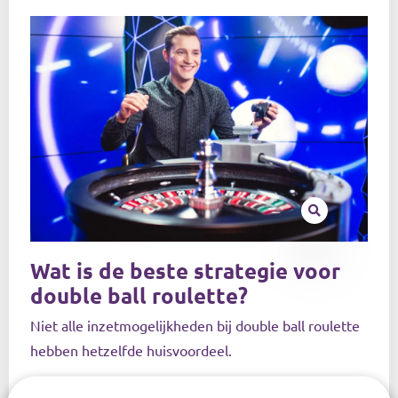
Wat is de beste strategie voor
double ball roulette?
Niet alle inzetmogelijkheden bij double ball roulette
hebben hetzelfde huisvoordeel.
Wil je op lange termijn het meeste winnen met