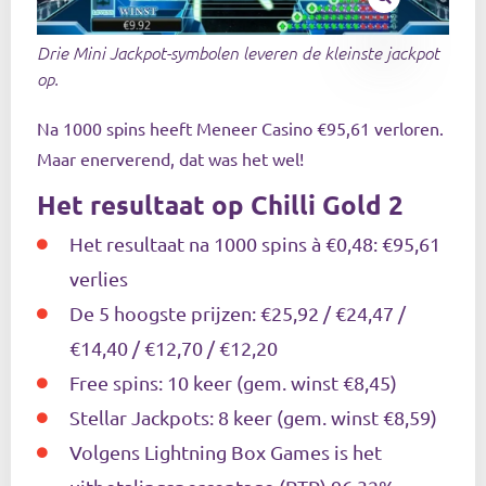
Drie Mini Jackpot-symbolen leveren de kleinste jackpot
op.
Na 1000 spins heeft Meneer Casino €95,61 verloren.
Maar enerverend, dat was het wel!
Het resultaat op Chilli Gold 2
Het resultaat na 1000 spins à €0,48: €95,61
verlies
De 5 hoogste prijzen: €25,92 / €24,47 /
€14,40 / €12,70 / €12,20
Free spins: 10 keer (gem. winst €8,45)
Stellar Jackpots: 8 keer (gem. winst €8,59)
Volgens Lightning Box Games is het