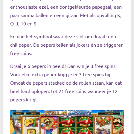
enthousiaste ezel, een bontgekleurde papegaai, een
paar sambalballen en een gitaar. Met als opvulling K,
Q, J, 10 en 9.
En dan het symbool waar deze slot om draait: een
chilipeper. De pepers tellen als jokers én ze triggeren
free spins.
Draai je 6 pepers in beeld? Dan win je 3 free spins.
Voor elke extra peper krijg je er 3 free spins bij.
Omdat de pepers stacked op de rollen staan, kan dat
heel hard oplopen: tot 21 free spins wanneer je 12
pepers krijgt.