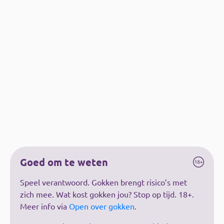
Goed om te weten
Speel verantwoord. Gokken brengt risico’s met
zich mee. Wat kost gokken jou? Stop op tijd. 18+.
Meer info via
Open over gokken
.