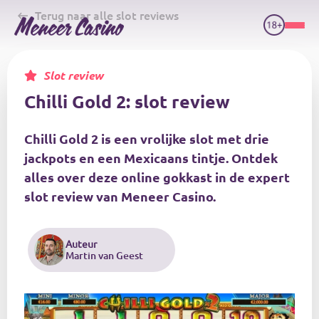
Skip
Terug naar alle slot reviews
to
main
content
Slot review
Chilli Gold 2: slot review
Chilli Gold 2 is een vrolijke slot met drie
jackpots en een Mexicaans tintje. Ontdek
alles over deze online gokkast in de expert
slot review van Meneer Casino.
Auteur
Martin van Geest