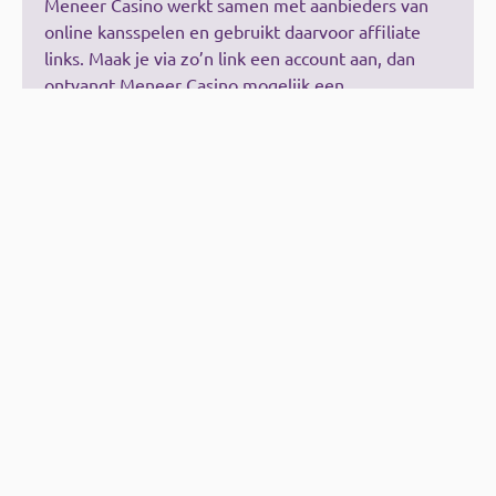
Meneer Casino werkt samen met aanbieders van
online kansspelen en gebruikt daarvoor affiliate
links. Maak je via zo’n link een account aan, dan
ontvangt Meneer Casino mogelijk een
vergoeding. Dit kost jou niets extra.
De vergoedingen hebben geen invloed op onze
reviews of beoordelingen. Deze zijn
onafhankelijk, kritisch en gebaseerd op eigen
ervaringen.
Laatste update
Casinoreviews
07-08-2026
37
Nieuwsberichten
Onafhankelijkheid
Sinds