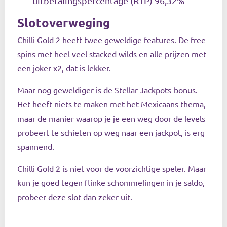
uitbetalingspercentage (RTP) 96,32%
Slotoverweging
Chilli Gold 2 heeft twee geweldige features. De free
spins met heel veel stacked wilds en alle prijzen met
een joker x2, dat is lekker.
Maar nog geweldiger is de Stellar Jackpots-bonus.
Het heeft niets te maken met het Mexicaans thema,
maar de manier waarop je je een weg door de levels
probeert te schieten op weg naar een jackpot, is erg
spannend.
Chilli Gold 2 is niet voor de voorzichtige speler. Maar
kun je goed tegen flinke schommelingen in je saldo,
probeer deze slot dan zeker uit.