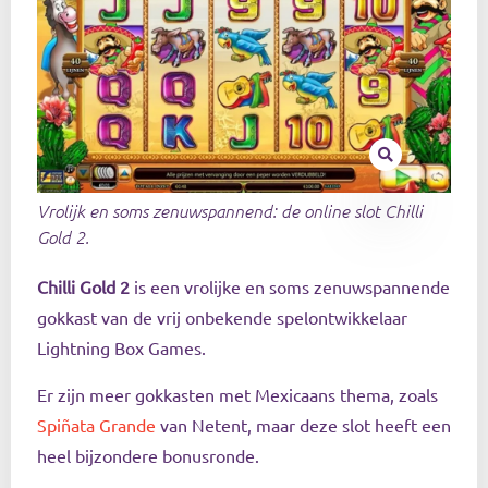
Vrolijk en soms zenuwspannend: de online slot Chilli
Gold 2.
Chilli Gold 2
is een vrolijke en soms zenuwspannende
gokkast van de vrij onbekende spelontwikkelaar
Lightning Box Games.
Er zijn meer gokkasten met Mexicaans thema, zoals
Spiñata Grande
van Netent, maar deze slot heeft een
heel bijzondere bonusronde.