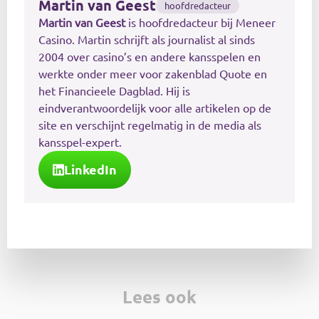
Martin van Geest
hoofdredacteur
Martin van Geest
is hoofdredacteur bij Meneer
Casino. Martin schrijft als journalist al sinds
2004 over casino’s en andere kansspelen en
werkte onder meer voor zakenblad Quote en
het Financieele Dagblad. Hij is
eindverantwoordelijk voor alle artikelen op de
site en verschijnt regelmatig in de media als
kansspel-expert.
LinkedIn
Lees ook