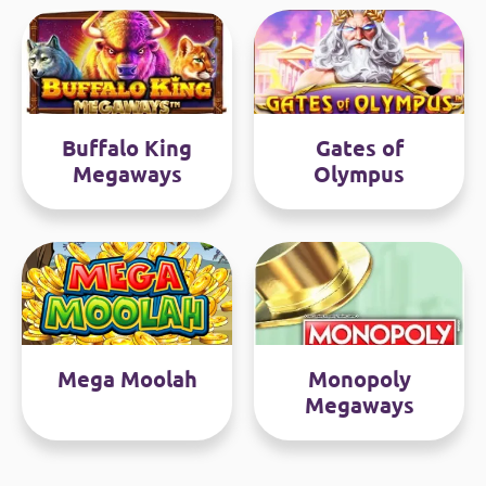
Buffalo King
Gates of
Megaways
Olympus
Mega Moolah
Monopoly
Megaways