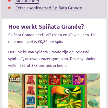
Slotoordeel
Extra speeltegoed Spiñata Grande
Hoe werkt Spiñata Grande?
Spiñata Grande heeft vijf rollen en 40 winlijnen. De
minimuminzet is €0,20 per spin.
Het unieke van Spiñata Grande zijn de 'colossal
symbols', oftewel reuzensymbolen. Deze symbolen
vullen 2x2 of 3x3 posities in beeld.