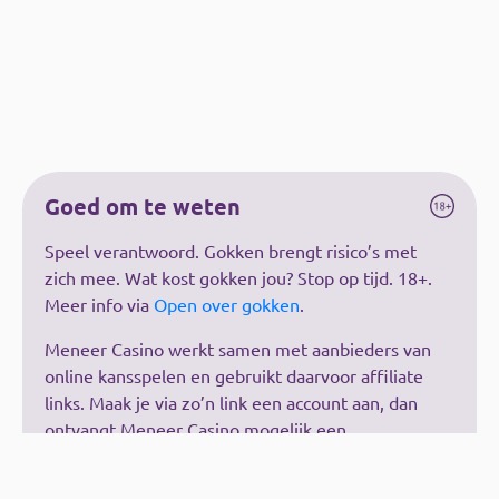
Goed om te weten
Speel verantwoord. Gokken brengt risico’s met
zich mee. Wat kost gokken jou? Stop op tijd. 18+.
Meer info via
Open over gokken
.
Meneer Casino werkt samen met aanbieders van
online kansspelen en gebruikt daarvoor affiliate
links. Maak je via zo’n link een account aan, dan
ontvangt Meneer Casino mogelijk een
vergoeding. Dit kost jou niets extra.