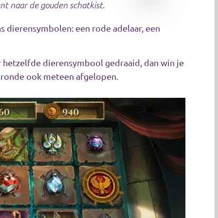
nt naar de gouden schatkist.
ins dierensymbolen: een rode adelaar, een
r hetzelfde dierensymbool gedraaid, dan win je
usronde ook meteen afgelopen.