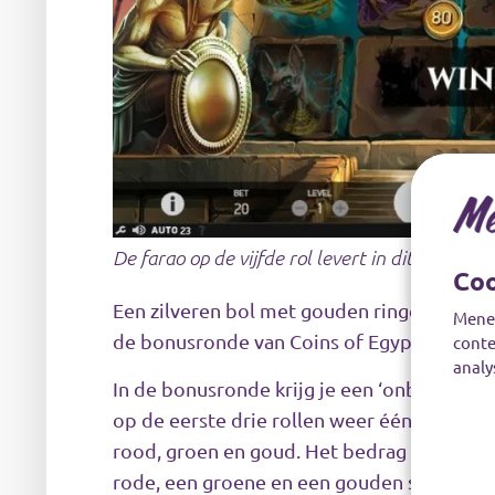
De farao op de vijfde rol levert in dit geval €1
Coo
Een zilveren bol met gouden ringen eromheen
Menee
de bonusronde van Coins of Egypt.
conte
analy
In de bonusronde krijg je een ‘onbeperkt aan
op de eerste drie rollen weer één tot drie
rood, groen en goud. Het bedrag op de mu
rode, een groene en een gouden schatkist.