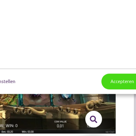
nstellen
Accepteren