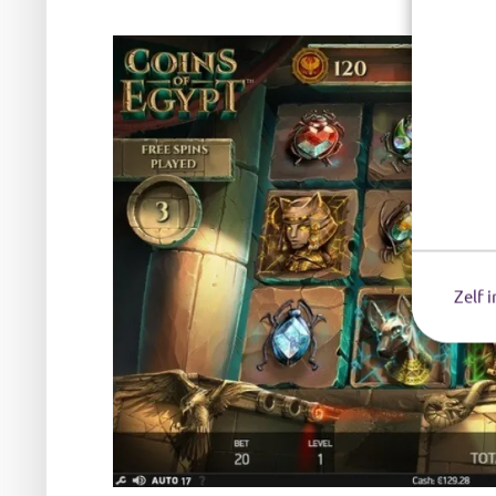
Zelf i