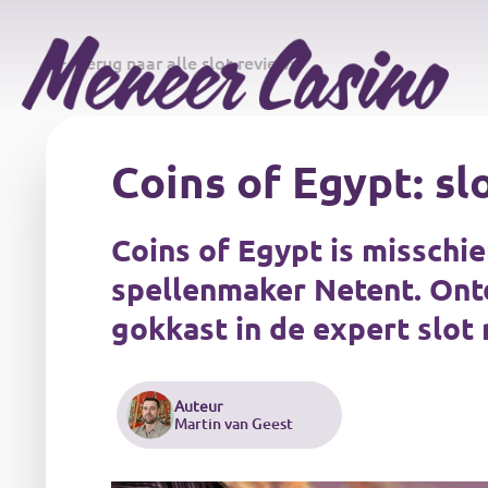
Skip
to
Terug naar alle slot reviews
main
content
Coins of Egypt: sl
Coins of Egypt is misschie
spellenmaker Netent. Ontd
gokkast in de expert slot
Auteur
Martin van Geest