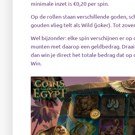
minimale inzet is €0,20 per spin.
Op de rollen staan verschillende goden, sc
gouden vlieg telt als Wild (joker). Tot zove
Wel bijzonder: elke spin verschijnen er op 
munten met daarop een geldbedrag. Draai je
dan win je direct het totale bedrag dat op
Win.