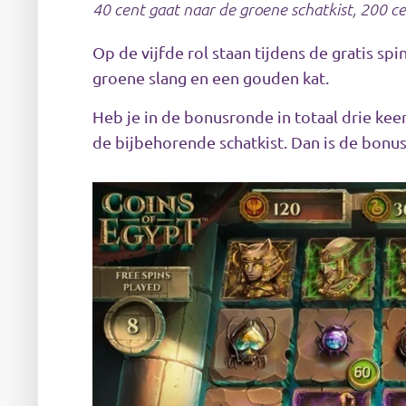
40 cent gaat naar de groene schatkist, 200 ce
Op de vijfde rol staan tijdens de gratis sp
groene slang en een gouden kat.
Heb je in de bonusronde in totaal drie kee
de bijbehorende schatkist. Dan is de bon