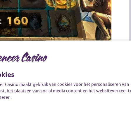
,60 op.
kies
 telt als scatter. Draai je er drie, dan start
r Casino maakt gebruik van cookies voor het personaliseren van
nt, het plaatsen van social media content en het websiteverkeer t
seren.
tal’ gratis spins. Tijdens elke spin verschijnen
 munten, maar dan met verschillende kleuren:
nten wordt na iedere spin opgeteld in een