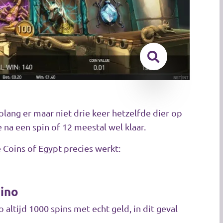
olang er maar niet drie keer hetzelfde dier op
je na een spin of 12 meestal wel klaar.
e Coins of Egypt precies werkt:
ino
altijd 1000 spins met echt geld, in dit geval
.