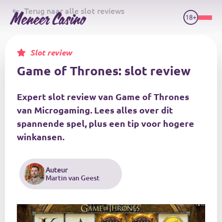
Skip
Terug naar alle slot reviews
to
main
content
Slot review
Game of Thrones: slot review
Expert slot review van Game of Thrones
van Microgaming. Lees alles over dit
spannende spel, plus een tip voor hogere
winkansen.
Auteur
Martin van Geest