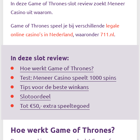
In deze Game of Thrones-slot review zoekt Meneer
Casino uit waarom.
Game of Thrones speel je bij verschillende
legale
online casino’s in Nederland
, waaronder
711.nl
.
In deze slot review:
Hoe werkt Game of Thrones?
Test: Meneer Casino speelt 1000 spins
Tips voor de beste winkans
Slotoordeel
Tot
€50,- extra speeltegoed
Hoe werkt Game of Thrones?