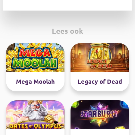
Lees ook
Mega Moolah
Legacy of Dead