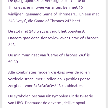
De qua graphics zeer verzorgde slot Game of
Thrones is er in twee varianten. Een met 15
winlijnen, genaamd Game of Thrones 15. En een met
243
‘ways’
, die Game of Thrones 243 heet.
De slot met 243 ways is veruit het populairst.
Daarom gaat deze slot review over Game of Thrones
243.
De minimuminzet van ‘Game of Thrones 243’ is
€0,30.
Alle combinaties mogen kris-kras over de rollen
verdeeld staan. Met 5 rollen en 3 posities per rol
zorgt dat voor 3x3x3x3x3=243 combinaties.
De symbolen bestaan uit symbolen uit de tv-serie
van HBO. Daarnaast de onvermijdelijke opvul-