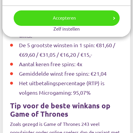
Het resultaat op Game of
Thrones 243
Accepteren
Resultaat na 1000 spins à €0,30: €113,05
Zelf instellen
winst
De 5 grootste winsten in 1 spin: €81,60 /
€69,60 / €31,05 / €16,20 / €15,-
Aantal keren free spins: 4x
Gemiddelde winst free spins: €21,04
Het uitbetalingspercentage (RTP) is
volgens Microgaming: 95,07%
Tip voor de beste winkans op
Game of Thrones
Zoals gezegd is Game of Thrones 243 veel
populairder onder online spelers dan de variant met