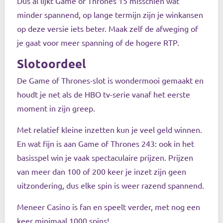
Dus al lijkt Game of Thrones 15 misschien wat
minder spannend, op lange termijn zijn je winkansen
op deze versie iets beter. Maak zelf de afweging of
je gaat voor meer spanning of de hogere RTP.
Slotoordeel
De Game of Thrones-slot is wondermooi gemaakt en
houdt je net als de HBO tv-serie vanaf het eerste
moment in zijn greep.
Met relatief kleine inzetten kun je veel geld winnen.
En wat fijn is aan Game of Thrones 243: ook in het
basisspel win je vaak spectaculaire prijzen. Prijzen
van meer dan 100 of 200 keer je inzet zijn geen
uitzondering, dus elke spin is weer razend spannend.
Meneer Casino is fan en speelt verder, met nog een
keer minimaal 1000 spins!