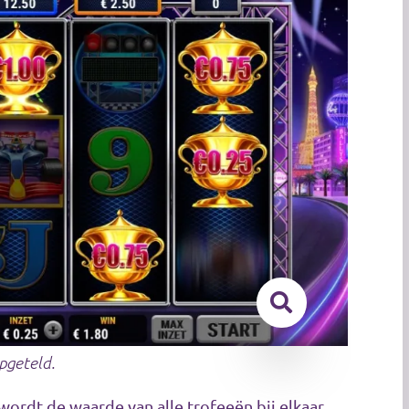
pgeteld.
wordt de waarde van alle trofeeën bij elkaar