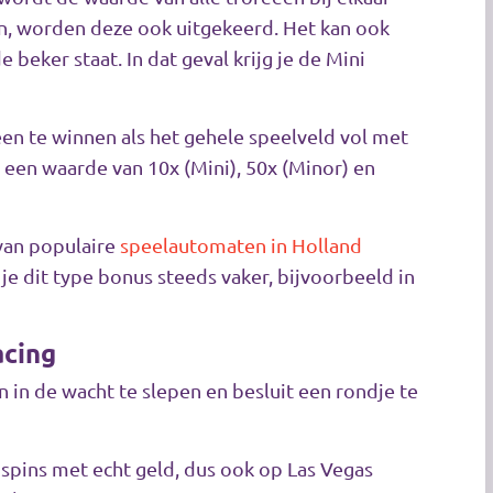
an, worden deze ook uitgekeerd. Het kan ook
 beker staat. In dat geval krijg je de Mini
leen te winnen als het gehele speelveld vol met
 een waarde van 10x (Mini), 50x (Minor) en
van populaire
speelautomaten in Holland
e je dit type bonus steeds vaker, bijvoorbeeld in
acing
 in de wacht te slepen en besluit een rondje te
0 spins met echt geld, dus ook op Las Vegas