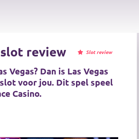
 slot review
Slot review
as Vegas? Dan is Las Vegas
slot voor jou. Dit spel speel
ace Casino.