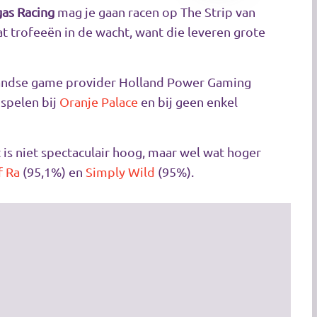
gas Racing
mag je gaan racen op The Strip van
wat trofeeën in de wacht, want die leveren grote
rlandse game provider Holland Power Gaming
 spelen bij
Oranje Palace
en bij geen enkel
 is niet spectaculair hoog, maar wel wat hoger
f Ra
(95,1%) en
Simply Wild
(95%).