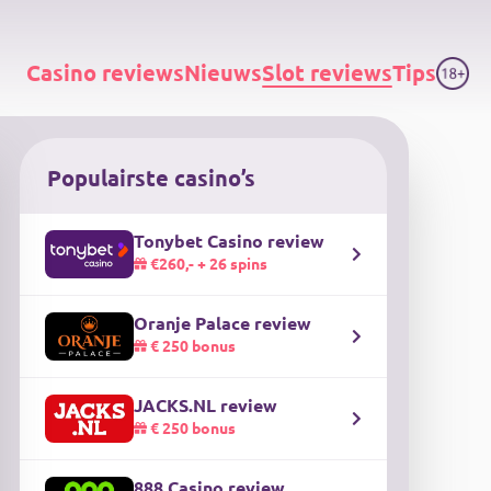
Casino reviews
Nieuws
Slot reviews
Tips
Populairste casino’s
Tonybet Casino review
€260,- + 26 spins
Oranje Palace review
€ 250 bonus
JACKS.NL review
€ 250 bonus
888 Casino review