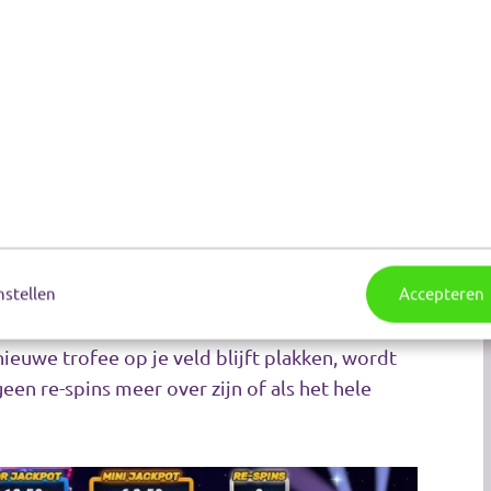
 symbool.
cing ook nog een Hold and Spin-bonus. Deze
kersymbolen op de rollen komen. Dit kan zowel
spins gebeuren.
zich. Ook zijn er trofeeën die aan een van de
d and Spin-feature zijn alleen de bekersymbolen
nstellen
Accepteren
 nieuwe trofee op je veld blijft plakken, wordt
geen re-spins meer over zijn of als het hele