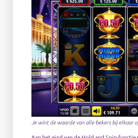
Je wint de waarde van alle bekers bij elkaar o
Aan het eind van de Hold and Spin-functie 