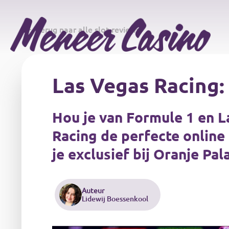
Skip
to
Terug naar alle slot reviews
main
content
Las Vegas Racing:
Hou je van Formule 1 en L
Racing de perfecte online 
je exclusief bij Oranje Pal
Auteur
Lidewij Boessenkool