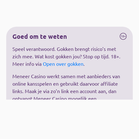
Goed om te weten
Speel verantwoord. Gokken brengt risico’s met
zich mee. Wat kost gokken jou? Stop op tijd. 18+.
Meer info via
Open over gokken
.
Meneer Casino werkt samen met aanbieders van
online kansspelen en gebruikt daarvoor affiliate
links. Maak je via zo’n link een account aan, dan
ontvangt Meneer Casino mogelijk een
vergoeding. Dit kost jou niets extra.
De vergoedingen hebben geen invloed op onze
reviews of beoordelingen. Deze zijn
onafhankelijk, kritisch en gebaseerd op eigen