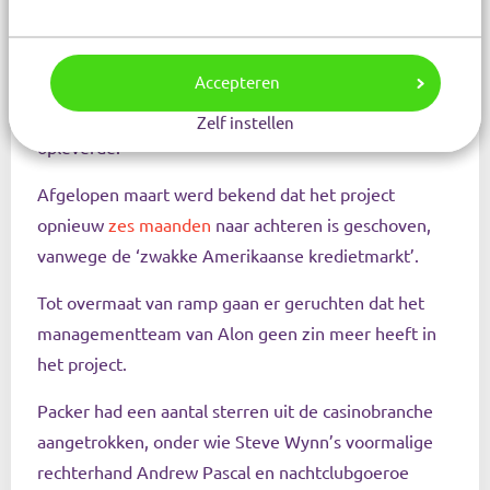
zit vast in
aandelen
Crown Resorts.
Helaas staan de externe geldschieters niet bepaald in
Accepteren
de rij. Meermaals mislukte een financieringsronde,
wat telkens een aantal maanden vertraging
Zelf instellen
opleverde.
Afgelopen maart werd bekend dat het project
opnieuw
zes maanden
naar achteren is geschoven,
vanwege de ‘zwakke Amerikaanse kredietmarkt’.
Tot overmaat van ramp gaan er geruchten dat het
managementteam van Alon geen zin meer heeft in
het project.
Packer had een aantal sterren uit de casinobranche
aangetrokken, onder wie Steve Wynn’s voormalige
rechterhand Andrew Pascal en nachtclubgoeroe