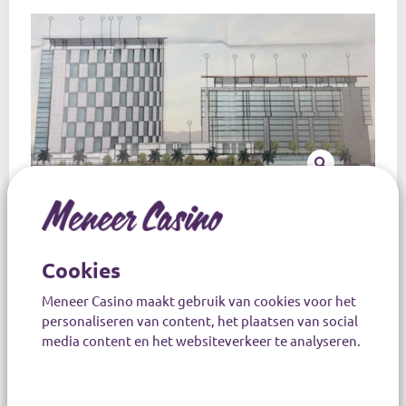
Het hotel-casino zou geen specifiek thema krijgen en
voor Vegas-begrippen erg bescheiden zijn, met
Cookies
slechts 1100 kamers.
Meneer Casino maakt gebruik van cookies voor het
Wel zou er een nachtclub moeten komen, die alle
personaliseren van content, het plaatsen van social
andere clubs in Las Vegas overbodig maakt. Dat
media content en het websiteverkeer te analyseren.
hoort
Meneer Casino
overigens ook niet voor het
eerst…