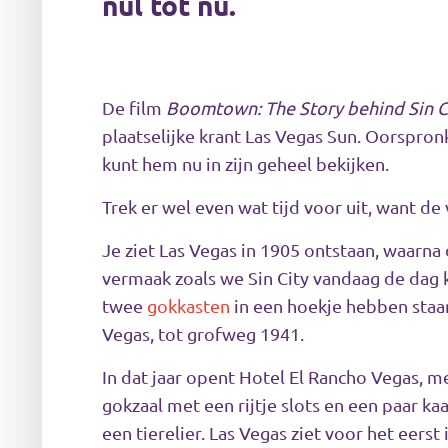
nul tot nu.
De film
Boomtown: The Story behind Sin C
plaatselijke krant Las Vegas Sun. Oorspronk
kunt hem nu in zijn geheel bekijken.
Trek er wel even wat tijd voor uit, want de
Je ziet Las Vegas in 1905 ontstaan, waarna
vermaak zoals we Sin City vandaag de dag 
twee
gokkasten
in een hoekje hebben staan.
Vegas, tot grofweg 1941.
In dat jaar opent Hotel El Rancho Vegas, m
gokzaal met een rijtje slots en een paar ka
een tierelier. Las Vegas ziet voor het eers