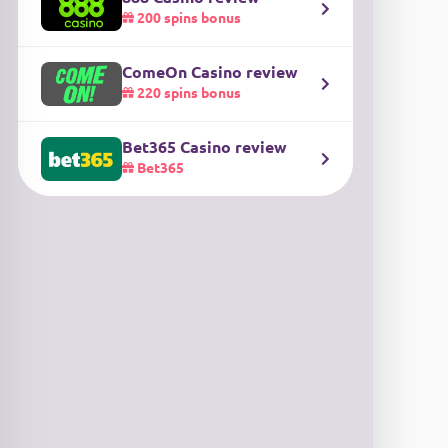
200 spins bonus
ComeOn Casino review
220 spins bonus
Bet365 Casino review
Bet365