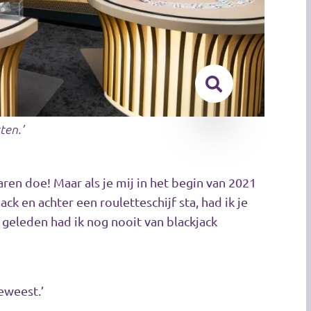
ten.’
jaren doe! Maar als je mij in het begin van 2021
ack en achter een rouletteschijf sta, had ik je
geleden had ik nog nooit van blackjack
geweest.’