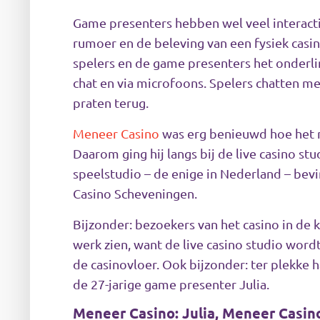
Game presenters hebben wel veel interacti
rumoer en de beleving van een fysiek cas
spelers en de game presenters het onderli
chat en via microfoons. Spelers chatten m
praten terug.
Meneer Casino
was erg benieuwd hoe het n
Daarom ging hij langs bij de live casino st
speelstudio – de enige in Nederland – bevi
Casino Scheveningen.
Bijzonder: bezoekers van het casino in de
werk zien, want de live casino studio wor
de casinovloer. Ook bijzonder: ter plekke
de 27-jarige game presenter Julia.
Meneer Casino: Julia, Meneer Casino