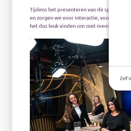
Tijdens het presenteren van de spellen pr
en zorgen we voor interactie, voor enterta
het dus leuk vinden om met mensen om te 
Zelf i