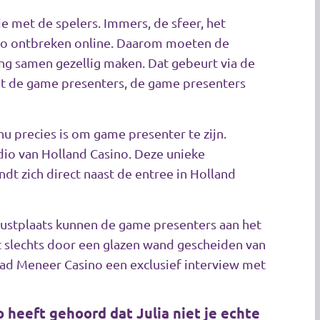
e met de spelers. Immers, de sfeer, het
ino ontbreken online. Daarom moeten de
ng samen gezellig maken. Dat gebeurt via de
et de game presenters, de game presenters
u precies is om game presenter te zijn.
udio van Holland Casino. Deze unieke
ndt zich direct naast de entree in Holland
 kustplaats kunnen de game presenters aan het
dt slechts door een glazen wand gescheiden van
 had Meneer Casino een exclusief interview met
 heeft gehoord dat Julia niet je echte