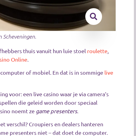
in Scheveningen.
hebbers thuis vanuit hun luie stoel
roulette
,
sino Online
.
je computer of mobiel. En dat is in sommige
live
ng voor: een live casino waar je via camera’s
spellen die geleid worden door speciaal
asino noemt ze
game presenters
.
 Het verschil? Croupiers en dealers hanteren
Game presenters niet – dat doet de computer.