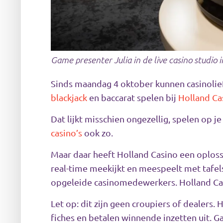
Game presenter Julia in de live casino studio 
Sinds maandag 4 oktober kunnen casinolief
blackjack
en baccarat spelen bij
Holland Ca
Dat lijkt misschien ongezellig, spelen op 
casino’s
ook zo.
Maar daar heeft Holland Casino een oplossi
real-time meekijkt en meespeelt met tafel
opgeleide casinomedewerkers. Holland C
Let op: dit zijn geen croupiers of dealers.
fiches en betalen winnende inzetten uit. 