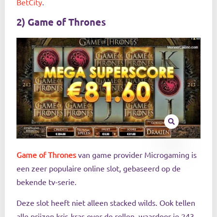
BetCity
.
2) Game of Thrones
Game of Thrones
van game provider Microgaming is
een zeer populaire online slot, gebaseerd op de
bekende tv-serie.
Deze slot heeft niet alleen stacked wilds. Ook tellen
alle prijzen kris-kras over de rollen, waardoor je 243