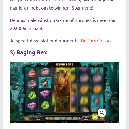
manieren hebt om te winnen. Spannend!
De maximale winst op Game of Thrones is meer dan
20.000x je inzet.
Je speelt deze slot onder meer bij
Bet365 Casino
.
3) Raging Rex