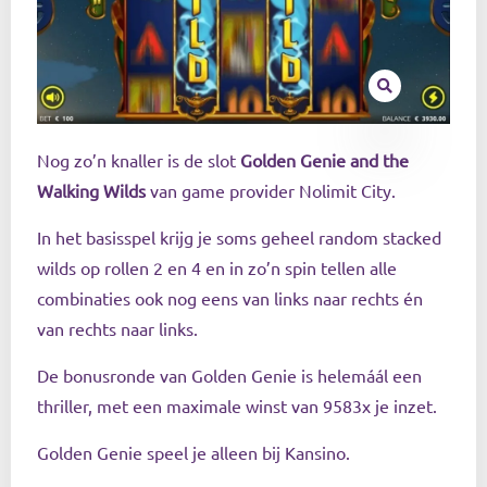
Nog zo’n knaller is de slot
Golden Genie and the
Walking Wilds
van game provider Nolimit City.
In het basisspel krijg je soms geheel random stacked
wilds op rollen 2 en 4 en in zo’n spin tellen alle
combinaties ook nog eens van links naar rechts én
van rechts naar links.
De bonusronde van Golden Genie is helemáál een
thriller, met een maximale winst van 9583x je inzet.
Golden Genie speel je alleen bij Kansino.