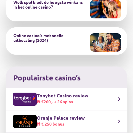
Welk spel biedt de hoogste winkans
in het online casino?
Online casino’s met snelle
uitbetaling (2024)
Populairste casino’s
Tonybet Casino review
€260,- + 26 spins
Oranje Palace review
€ 250 bonus