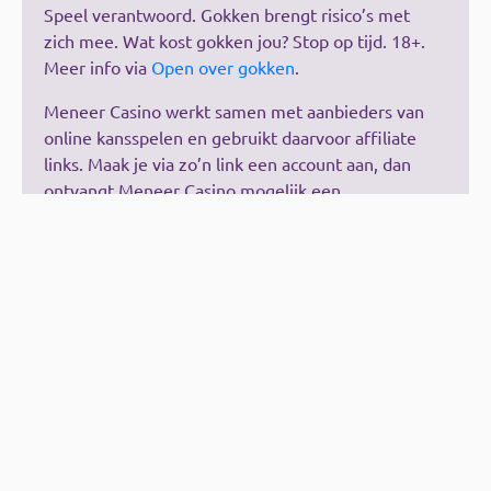
Speel verantwoord. Gokken brengt risico’s met
zich mee. Wat kost gokken jou? Stop op tijd. 18+.
Meer info via
Open over gokken
.
Meneer Casino werkt samen met aanbieders van
online kansspelen en gebruikt daarvoor affiliate
links. Maak je via zo’n link een account aan, dan
ontvangt Meneer Casino mogelijk een
vergoeding. Dit kost jou niets extra.
De vergoedingen hebben geen invloed op onze
reviews of beoordelingen. Deze zijn
onafhankelijk, kritisch en gebaseerd op eigen
ervaringen.