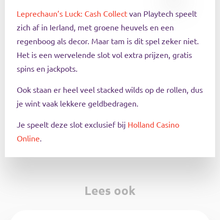
Leprechaun’s Luck: Cash Collect
van Playtech speelt
zich af in Ierland, met groene heuvels en een
regenboog als decor. Maar tam is dit spel zeker niet.
Het is een wervelende slot vol extra prijzen, gratis
spins en jackpots.
Ook staan er heel veel stacked wilds op de rollen, dus
je wint vaak lekkere geldbedragen.
Je speelt deze slot exclusief bij
Holland Casino
Online
.
Lees ook