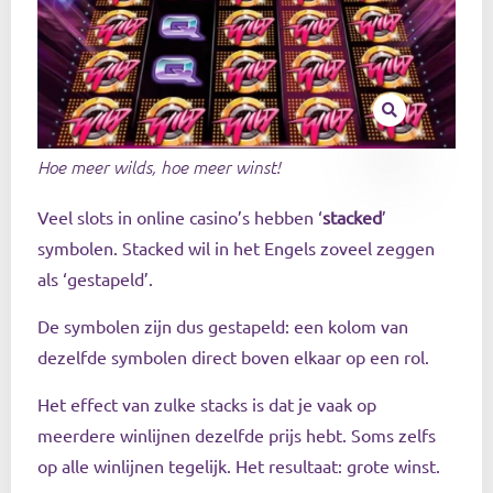
Hoe meer wilds, hoe meer winst!
Veel slots in
online casino’s
hebben ‘
stacked
’
symbolen. Stacked wil in het Engels zoveel zeggen
als ‘gestapeld’.
De symbolen zijn dus gestapeld: een kolom van
dezelfde symbolen direct boven elkaar op een rol.
Het effect van zulke stacks is dat je vaak op
meerdere winlijnen dezelfde prijs hebt. Soms zelfs
op alle winlijnen tegelijk. Het resultaat: grote winst.