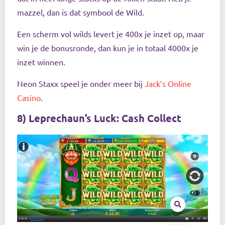
mazzel, dan is dat symbool de Wild.
Een scherm vol wilds levert je 400x je inzet op, maar
win je de bonusronde, dan kun je in totaal 4000x je
inzet winnen.
Neon Staxx speel je onder meer bij
Jack’s Online
Casino
.
8) Leprechaun’s Luck: Cash Collect