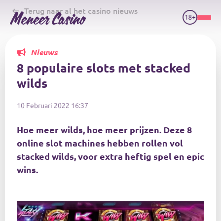
Skip
Terug naar al het casino nieuws
to
main
content
Nieuws
8 populaire slots met stacked
wilds
10 Februari 2022 16:37
Hoe meer wilds, hoe meer prijzen. Deze 8
online slot machines hebben rollen vol
stacked wilds, voor extra heftig spel en epic
wins.