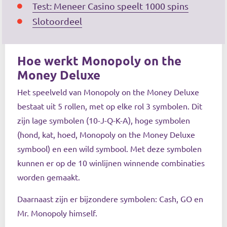
Test: Meneer Casino speelt 1000 spins
Slotoordeel
Hoe werkt Monopoly on the
Money Deluxe
Het speelveld van Monopoly on the Money Deluxe
bestaat uit 5 rollen, met op elke rol 3 symbolen. Dit
zijn lage symbolen (10-J-Q-K-A), hoge symbolen
(hond, kat, hoed, Monopoly on the Money Deluxe
symbool) en een wild symbool. Met deze symbolen
kunnen er op de 10 winlijnen winnende combinaties
worden gemaakt.
Daarnaast zijn er bijzondere symbolen: Cash, GO en
Mr. Monopoly himself.