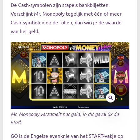
De Cash-symbolen zijn stapels bankbiljetten.
Verschijnt Mr. Monopoly tegelijk met één of meer
Cash-symbolen op de rollen, dan win je de waarde
van het geld.
Mr. Monopoly verzamelt het geld, in dit geval 6x de
inzet.
GO is de Engelse evenknie van het START-vakje op