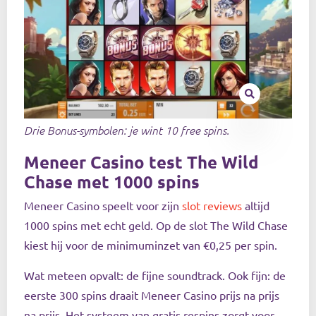
Drie Bonus-symbolen: je wint 10 free spins.
Meneer Casino test The Wild
Chase met 1000 spins
Meneer Casino speelt voor zijn
slot reviews
altijd
1000 spins met echt geld. Op de slot The Wild Chase
kiest hij voor de minimuminzet van €0,25 per spin.
Wat meteen opvalt: de fijne soundtrack. Ook fijn: de
eerste 300 spins draait Meneer Casino prijs na prijs
na prijs. Het systeem van gratis respins zorgt voor