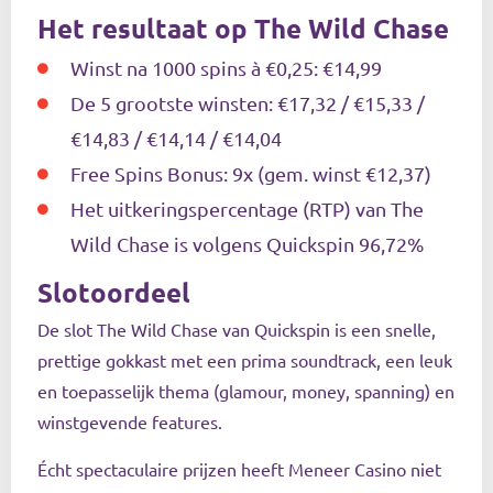
Het resultaat op The Wild Chase
Winst na 1000 spins à €0,25: €14,99
De 5 grootste winsten: €17,32 / €15,33 /
€14,83 / €14,14 / €14,04
Free Spins Bonus: 9x (gem. winst €12,37)
Het uitkeringspercentage (RTP) van The
Wild Chase is volgens Quickspin 96,72%
Slotoordeel
De slot The Wild Chase van Quickspin is een snelle,
prettige gokkast met een prima soundtrack, een leuk
en toepasselijk thema (glamour, money, spanning) en
winstgevende features.
Écht spectaculaire prijzen heeft Meneer Casino niet