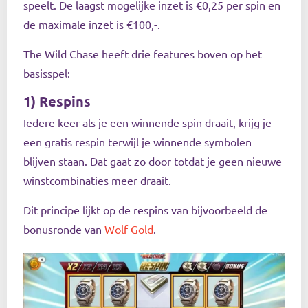
speelt. De laagst mogelijke inzet is €0,25 per spin en
de maximale inzet is €100,-.
The Wild Chase heeft drie features boven op het
basisspel:
1) Respins
Iedere keer als je een winnende spin draait, krijg je
een gratis respin terwijl je winnende symbolen
blijven staan. Dat gaat zo door totdat je geen nieuwe
winstcombinaties meer draait.
Dit principe lijkt op de respins van bijvoorbeeld de
bonusronde van
Wolf Gold
.