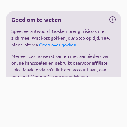
Goed om te weten
Speel verantwoord. Gokken brengt risico’s met
zich mee. Wat kost gokken jou? Stop op tijd. 18+.
Meer info via
Open over gokken
.
Meneer Casino werkt samen met aanbieders van
online kansspelen en gebruikt daarvoor affiliate
links. Maak je via zo’n link een account aan, dan
ontvangt Meneer Casino mogelijk een
vergoeding. Dit kost jou niets extra.
De vergoedingen hebben geen invloed op onze
reviews of beoordelingen. Deze zijn
onafhankelijk, kritisch en gebaseerd op eigen
ervaringen.