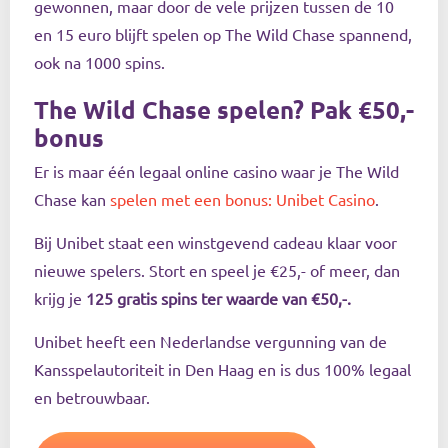
gewonnen, maar door de vele prijzen tussen de 10
en 15 euro blijft spelen op The Wild Chase spannend,
ook na 1000 spins.
The Wild Chase spelen? Pak €50,-
bonus
Er is maar één legaal online casino waar je The Wild
Chase kan
spelen met een bonus: Unibet Casino
.
Bij Unibet staat een winstgevend cadeau klaar voor
nieuwe spelers. Stort en speel je €25,- of meer, dan
krijg je
125 gratis spins ter waarde van €50,-.
Unibet heeft een Nederlandse vergunning van de
Kansspelautoriteit in Den Haag en is dus 100% legaal
en betrouwbaar.