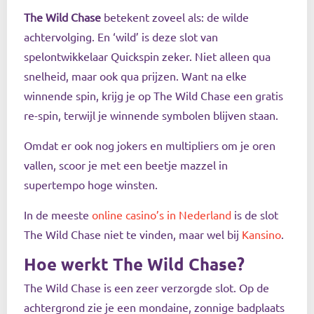
The Wild Chase
betekent zoveel als: de wilde
achtervolging. En ‘wild’ is deze slot van
spelontwikkelaar Quickspin zeker. Niet alleen qua
snelheid, maar ook qua prijzen. Want na elke
winnende spin, krijg je op The Wild Chase een gratis
re-spin, terwijl je winnende symbolen blijven staan.
Omdat er ook nog jokers en multipliers om je oren
vallen, scoor je met een beetje mazzel in
supertempo hoge winsten.
In de meeste
online casino’s in Nederland
is de slot
The Wild Chase niet te vinden, maar wel bij
Kansino
.
Hoe werkt The Wild Chase?
The Wild Chase is een zeer verzorgde slot. Op de
achtergrond zie je een mondaine, zonnige badplaats