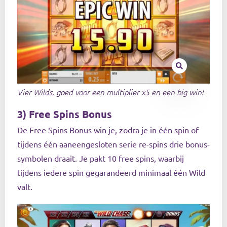
Vier Wilds, goed voor een multiplier x5 en een big win!
3) Free Spins Bonus
De Free Spins Bonus win je, zodra je in één spin of
tijdens één aaneengesloten serie re-spins drie bonus-
symbolen draait. Je pakt 10 free spins, waarbij
tijdens iedere spin gegarandeerd minimaal één Wild
valt.