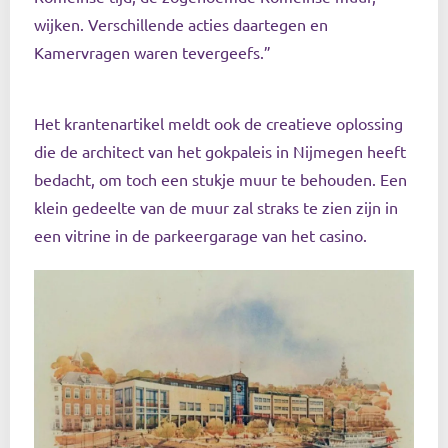
wijken. Verschillende acties daartegen en
Kamervragen waren tevergeefs.”
Het krantenartikel meldt ook de creatieve oplossing
die de architect van het gokpaleis in Nijmegen heeft
bedacht, om toch een stukje muur te behouden. Een
klein gedeelte van de muur zal straks te zien zijn in
een vitrine in de parkeergarage van het casino.