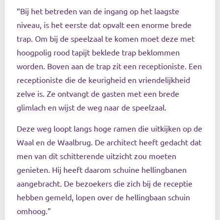
“Bij het betreden van de ingang op het laagste
niveau, is het eerste dat opvalt een enorme brede
trap. Om bij de speelzaal te komen moet deze met
hoogpolig rood tapijt beklede trap beklommen
worden. Boven aan de trap zit een receptioniste. Een
receptioniste die de keurigheid en vriendelijkheid
zelve is. Ze ontvangt de gasten met een brede
glimlach en wijst de weg naar de speelzaal.
Deze weg loopt langs hoge ramen die uitkijken op de
Waal en de Waalbrug. De architect heeft gedacht dat
men van dit schitterende uitzicht zou moeten
genieten. Hij heeft daarom schuine hellingbanen
aangebracht. De bezoekers die zich bij de receptie
hebben gemeld, lopen over de hellingbaan schuin
omhoog.”