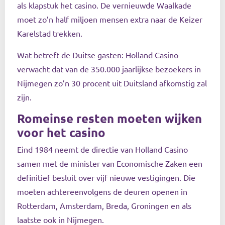
als klapstuk het casino. De vernieuwde Waalkade
moet zo’n half miljoen mensen extra naar de Keizer
Karelstad trekken.
Wat betreft de Duitse gasten: Holland Casino
verwacht dat van de 350.000 jaarlijkse bezoekers in
Nijmegen zo’n 30 procent uit Duitsland afkomstig zal
zijn.
Romeinse resten moeten wijken
voor het casino
Eind 1984 neemt de directie van Holland Casino
samen met de minister van Economische Zaken een
definitief besluit over vijf nieuwe vestigingen. Die
moeten achtereenvolgens de deuren openen in
Rotterdam, Amsterdam, Breda, Groningen en als
laatste ook in Nijmegen.