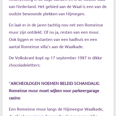
van Nederland. Het gebied aan de Waal is een van de
oudste bewoonde plekken van Nijmegen.
En laat er in de jaren tachtig nou net een Romeinse
muur zijn ontdekt. Of nu ja, resten van een muur.
Ook liggen er restanten van een badhuis en een
aantal Romeinse villa’s aan de Waalkade.
De Volkskrant kopt op 17 september 1987 in dikke
chocoladeletters:
“
ARCHEOLOGEN NOEMEN BELEID SCHANDALIG
Romeinse muur moet wijken voor parkeergarage
casino
Een Romeinse muur langs de Nijmeegse Waalkade,