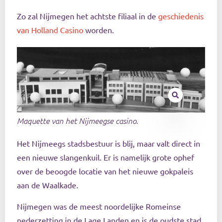
Zo zal Nijmegen het achtste filiaal in de
geschiedenis
van Holland Casino
worden.
Maquette van het Nijmeegse casino.
Het Nijmeegs stadsbestuur is blij, maar valt direct in
een nieuwe slangenkuil. Er is namelijk grote ophef
over de beoogde locatie van het nieuwe gokpaleis
aan de Waalkade.
Nijmegen was de meest noordelijke Romeinse
nederzetting in de Lage Landen en is de oudste stad