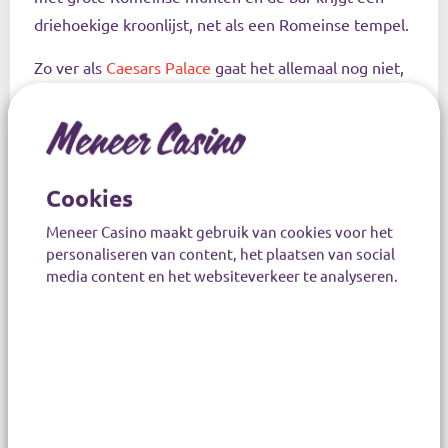
driehoekige kroonlijst, net als een Romeinse tempel.
Zo ver als
Caesars Palace
gaat het allemaal nog niet,
maar met de nieuwe stijl wil Holland Casino wel
laagdrempeliger worden en een breder publiek
aanspreken.
Eindelijk open!
Cookies
In augustus 1989 opent dan eindelijk het nieuwe
Meneer Casino maakt gebruik van cookies voor het
personaliseren van content, het plaatsen van social
casino aan de Waalkade. De bouw en inrichting
media content en het websiteverkeer te analyseren.
hebben 19,2 miljoen gulden gekost, omgerekend
€8,7 miljoen.
Ter gelegenheid van de opening trekt een bonte
stoet door de stad met onder meer Romeinse
strijdwagens.