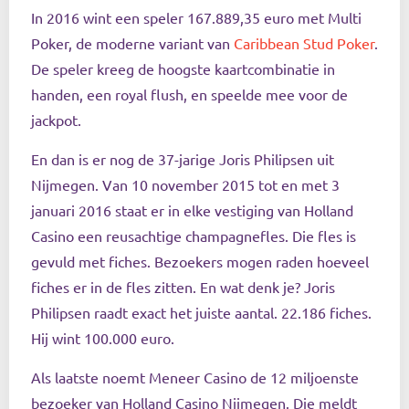
In 2016 wint een speler 167.889,35 euro met Multi
Poker, de moderne variant van
Caribbean Stud Poker
.
De speler kreeg de hoogste kaartcombinatie in
handen, een royal flush, en speelde mee voor de
jackpot.
En dan is er nog de 37-jarige Joris Philipsen uit
Nijmegen. Van 10 november 2015 tot en met 3
januari 2016 staat er in elke vestiging van Holland
Casino een reusachtige champagnefles. Die fles is
gevuld met fiches. Bezoekers mogen raden hoeveel
fiches er in de fles zitten. En wat denk je? Joris
Philipsen raadt exact het juiste aantal. 22.186 fiches.
Hij wint 100.000 euro.
Als laatste noemt Meneer Casino de 12 miljoenste
bezoeker van Holland Casino Nijmegen. Die meldt