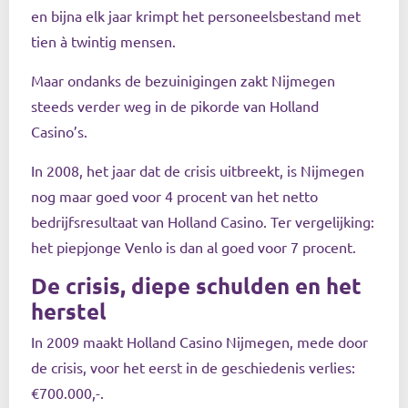
en bijna elk jaar krimpt het personeelsbestand met
tien à twintig mensen.
Maar ondanks de bezuinigingen zakt Nijmegen
steeds verder weg in de pikorde van Holland
Casino’s.
In 2008, het jaar dat de crisis uitbreekt, is Nijmegen
nog maar goed voor 4 procent van het netto
bedrijfsresultaat van Holland Casino. Ter vergelijking:
het piepjonge Venlo is dan al goed voor 7 procent.
De crisis, diepe schulden en het
herstel
In 2009 maakt Holland Casino Nijmegen, mede door
de crisis, voor het eerst in de geschiedenis verlies:
€700.000,-.