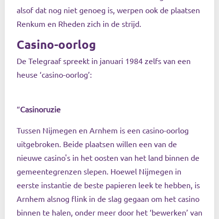
alsof dat nog niet genoeg is, werpen ook de plaatsen
Renkum en Rheden zich in de strijd.
Casino-oorlog
De Telegraaf spreekt in januari 1984 zelfs van een
heuse ‘casino-oorlog’:
“
Casinoruzie
Tussen Nijmegen en Arnhem is een casino-oorlog
uitgebroken. Beide plaatsen willen een van de
nieuwe casino's in het oosten van het land binnen de
gemeentegrenzen slepen. Hoewel Nijmegen in
eerste instantie de beste papieren leek te hebben, is
Arnhem alsnog flink in de slag gegaan om het casino
binnen te halen, onder meer door het ‘bewerken’ van