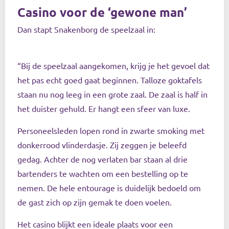
Casino voor de ‘gewone man’
Dan stapt Snakenborg de speelzaal in:
“Bij de speelzaal aangekomen, krijg je het gevoel dat
het pas echt goed gaat beginnen. Talloze goktafels
staan nu nog leeg in een grote zaal. De zaal is half in
het duister gehuld. Er hangt een sfeer van luxe.
Personeelsleden lopen rond in zwarte smoking met
donkerrood vlinderdasje. Zij zeggen je beleefd
gedag. Achter de nog verlaten bar staan al drie
bartenders te wachten om een bestelling op te
nemen. De hele entourage is duidelijk bedoeld om
de gast zich op zijn gemak te doen voelen.
Het casino blijkt een ideale plaats voor een