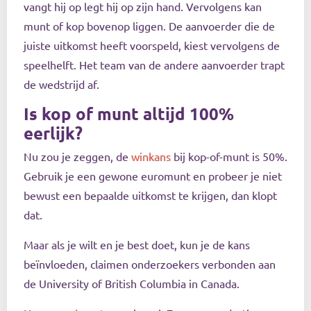
vangt hij op legt hij op zijn hand. Vervolgens kan
munt of kop bovenop liggen. De aanvoerder die de
juiste uitkomst heeft voorspeld, kiest vervolgens de
speelhelft. Het team van de andere aanvoerder trapt
de wedstrijd af.
Is kop of munt altijd 100%
eerlijk?
Nu zou je zeggen, de
winkans
bij kop-of-munt is 50%.
Gebruik je een gewone euromunt en probeer je niet
bewust een bepaalde uitkomst te krijgen, dan klopt
dat.
Maar als je wilt en je best doet, kun je de kans
beïnvloeden, claimen onderzoekers verbonden aan
de University of British Columbia in Canada.