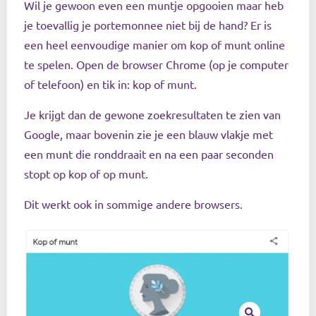
Wil je gewoon even een muntje opgooien maar heb
je toevallig je portemonnee niet bij de hand? Er is
een heel eenvoudige manier om kop of munt online
te spelen. Open de browser Chrome (op je computer
of telefoon) en tik in: kop of munt.
Je krijgt dan de gewone zoekresultaten te zien van
Google, maar bovenin zie je een blauw vlakje met
een munt die ronddraait en na een paar seconden
stopt op kop of op munt.
Dit werkt ook in sommige andere browsers.