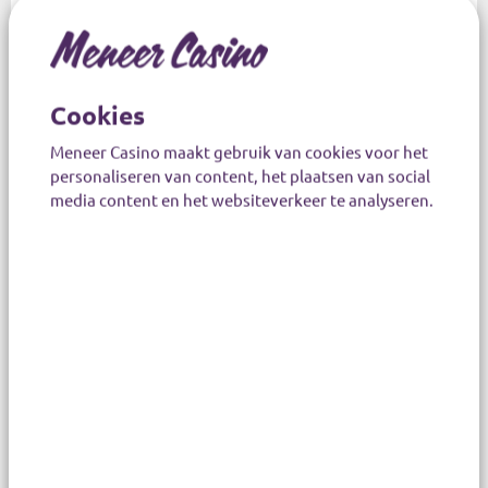
Als er random wordt gegooid, is de kans op munt
elke keer 50%. En op kop ook: 50%. Met de volgende
disclaimer: er bestaat een hele kleine theoretische
Cookies
kans dat de munt op zijn kant blijft staan – letterlijk:
‘een dubbeltje op zijn kant’.
Meneer Casino maakt gebruik van cookies voor het
personaliseren van content, het plaatsen van social
Verder is het zo dat de kans op elke serie even groot
media content en het websiteverkeer te analyseren.
is. Gooi je bijvoorbeeld drie keer, dan is de kans op de
acht mogelijke uitkomsten in alle gevallen even
groot:
KKK
KKM
KMK
KMM
MKK