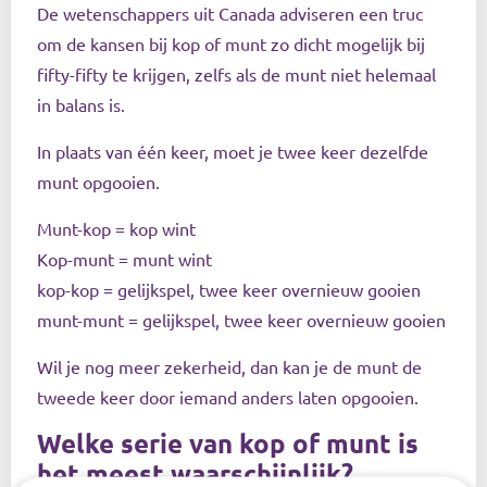
De wetenschappers uit Canada adviseren een truc
om de kansen bij kop of munt zo dicht mogelijk bij
fifty-fifty te krijgen, zelfs als de munt niet helemaal
in balans is.
In plaats van één keer, moet je twee keer dezelfde
munt opgooien.
Munt-kop = kop wint
Kop-munt = munt wint
kop-kop = gelijkspel, twee keer overnieuw gooien
munt-munt = gelijkspel, twee keer overnieuw gooien
Wil je nog meer zekerheid, dan kan je de munt de
tweede keer door iemand anders laten opgooien.
Welke serie van kop of munt is
het meest waarschijnlijk?