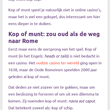
Kop of munt speel je natuurlijk niet in online casino’s,
maar het is wel een gokspel, dus interessant om hier
eens dieper in te duiken.
Kop of munt: zou oud als de weg
naar Rome
Eerst maar eens de oorsprong van het spel. Kop of
munt (in het Engels:
heads or tails
) is niet bedacht in
een casino. Het
oudste casino ter wereld
ging open in
1638, maar de Oude Romeinen speelden 2000 jaar
geleden al kop of munt.
Dat deden ze niet zozeer om te gokken, maar om
een beslissing te forceren of om uit een dilemma te
komen. Zij noemden kop of munt:
navia aut caput
.
Dat betekent zoveel als: kop of schip.