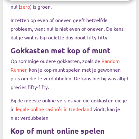
nul (
zero
) is groen.
Inzetten op even of oneven geeft hetzelfde
probleem, want nul is niet even of oneven. De kans
dat je wint is bij roulette dus nooit fifty-fifty.
Gokkasten met kop of munt
Op sommige oudere gokkasten, zoals de
Random
Runner
, kon je kop-munt spelen met je gewonnen
prijs om die te verdubbelen. De kans hierbij was altijd
precies fifty-fifty.
Bij de meeste online versies van die gokkasten die je
in
legale online casino’s in Nederland
vindt, kan je
niet verdubbelen.
Kop of munt online spelen