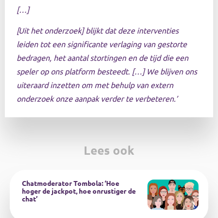
[…]
[Uit het onderzoek] blijkt dat deze interventies
leiden tot een significante verlaging van gestorte
bedragen, het aantal stortingen en de tijd die een
speler op ons platform besteedt. […] We blijven ons
uiteraard inzetten om met behulp van extern
onderzoek onze aanpak verder te verbeteren.’
Lees ook
Chatmoderator Tombola: ‘Hoe
hoger de jackpot, hoe onrustiger de
chat’