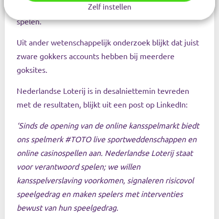
Zelf instellen
e-mail of telefoontje ergens anders méér gingen
spelen.
Uit ander wetenschappelijk onderzoek blijkt dat juist
zware gokkers accounts hebben bij meerdere
goksites.
Nederlandse Loterij is in desalniettemin tevreden
met de resultaten, blijkt uit een post op LinkedIn:
‘Sinds de opening van de online kansspelmarkt biedt
ons spelmerk #TOTO live sportweddenschappen en
online casinospellen aan. Nederlandse Loterij staat
voor verantwoord spelen; we willen
kansspelverslaving voorkomen, signaleren risicovol
speelgedrag en maken spelers met interventies
bewust van hun speelgedrag.