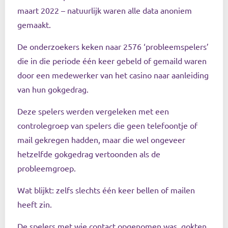
maart 2022 – natuurlijk waren alle data anoniem
gemaakt.
De onderzoekers keken naar 2576 ‘probleemspelers’
die in die periode één keer gebeld of gemaild waren
door een medewerker van het casino naar aanleiding
van hun gokgedrag.
Deze spelers werden vergeleken met een
controlegroep van spelers die geen telefoontje of
mail gekregen hadden, maar die wel ongeveer
hetzelfde gokgedrag vertoonden als de
probleemgroep.
Wat blijkt: zelfs slechts één keer bellen of mailen
heeft zin.
De spelers met wie contact opgenomen was, gokten