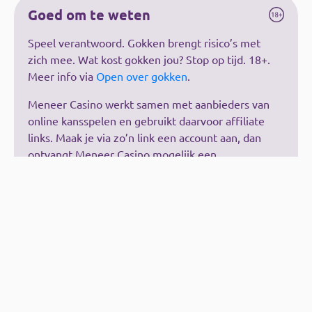
Goed om te weten
Speel verantwoord. Gokken brengt risico’s met
zich mee. Wat kost gokken jou? Stop op tijd. 18+.
Meer info via
Open over gokken
.
Meneer Casino werkt samen met aanbieders van
online kansspelen en gebruikt daarvoor affiliate
links. Maak je via zo’n link een account aan, dan
ontvangt Meneer Casino mogelijk een
vergoeding. Dit kost jou niets extra.
De vergoedingen hebben geen invloed op onze
reviews of beoordelingen. Deze zijn
onafhankelijk, kritisch en gebaseerd op eigen
ervaringen.