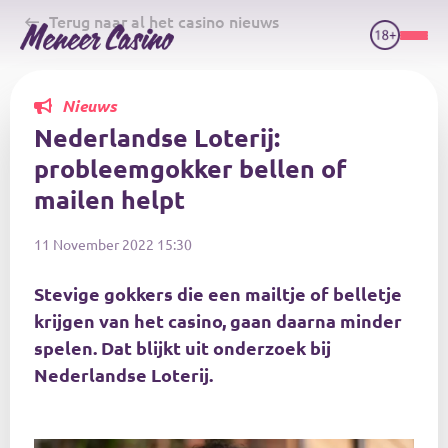
Skip
Terug naar al het casino nieuws
to
main
content
Nieuws
Nederlandse Loterij:
probleemgokker bellen of
mailen helpt
11 November 2022 15:30
Stevige gokkers die een mailtje of belletje
krijgen van het casino, gaan daarna minder
spelen. Dat blijkt uit onderzoek bij
Nederlandse Loterij.