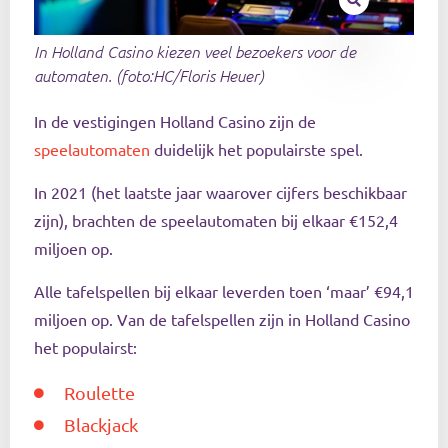
In Holland Casino kiezen veel bezoekers voor de
automaten. (foto:HC/Floris Heuer)
In de vestigingen Holland Casino zijn de
speelautomaten
duidelijk het populairste spel.
In 2021 (het laatste jaar waarover cijfers beschikbaar
zijn), brachten de speelautomaten bij elkaar €152,4
miljoen op.
Alle tafelspellen bij elkaar leverden toen ‘maar’ €94,1
miljoen op. Van de tafelspellen zijn in Holland Casino
het populairst:
Roulette
Blackjack