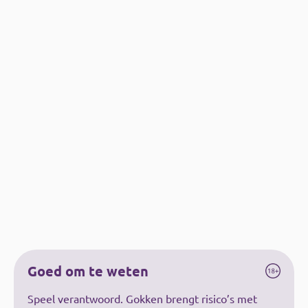
Goed om te weten
Speel verantwoord. Gokken brengt risico’s met