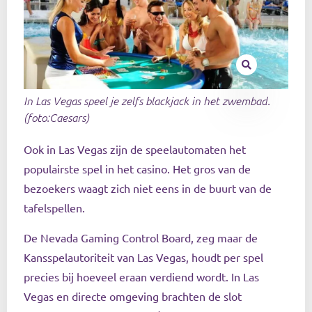
In Las Vegas speel je zelfs blackjack in het zwembad.
(foto:Caesars)
Ook in Las Vegas zijn de speelautomaten het
populairste spel in het casino. Het gros van de
bezoekers waagt zich niet eens in de buurt van de
tafelspellen.
De Nevada Gaming Control Board, zeg maar de
Kansspelautoriteit van Las Vegas, houdt per spel
precies bij hoeveel eraan verdiend wordt. In Las
Vegas en directe omgeving brachten de slot