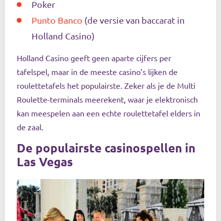
Poker
Punto Banco
(de versie van baccarat in
Holland Casino)
Holland Casino geeft geen aparte cijfers per
tafelspel, maar in de meeste casino’s lijken de
roulettetafels het populairste. Zeker als je de Multi
Roulette-terminals meerekent, waar je elektronisch
kan meespelen aan een echte roulettetafel elders in
de zaal.
De populairste casinospellen in
Las Vegas