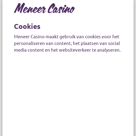
echt op zoek.
Wat je dan weer wel hebt in Macau: de zogenaamde
Cookies
VIP-rooms. Hier begint eigenlijk het échte casino. In
Meneer Casino maakt gebruik van cookies voor het
de VIP-rooms in Macau wordt om – zeer – grote
personaliseren van content, het plaatsen van social
bedragen baccarat gespeeld.
media content en het websiteverkeer te analyseren.
De populairste casinospellen
van: Monaco
Reuze chic: Franse roulette in Monaco.