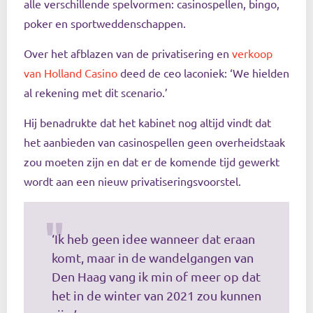
alle verschillende spelvormen: casinospellen, bingo,
poker en sportweddenschappen.
Over het afblazen van de privatisering en
verkoop
van Holland Casino
deed de ceo laconiek: ‘We hielden
al rekening met dit scenario.’
Hij benadrukte dat het kabinet nog altijd vindt dat
het aanbieden van casinospellen geen overheidstaak
zou moeten zijn en dat er de komende tijd gewerkt
wordt aan een nieuw privatiseringsvoorstel.
‘Ik heb geen idee wanneer dat eraan
komt, maar in de wandelgangen van
Den Haag vang ik min of meer op dat
het in de winter van 2021 zou kunnen