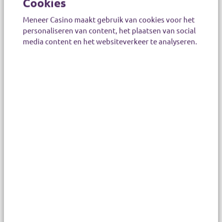
Cookies
Meneer Casino maakt gebruik van cookies voor het
personaliseren van content, het plaatsen van social
In de Experience Zone zijn de croupiers echte
media content en het websiteverkeer te analyseren.
entertainers.
De Holland Casino-baas deelt geen omzetgegevens
voor de Experience Zone, maar gaf wel twee andere
interessante cijfers. Van de bezoekers is 84 procent
‘zeer enthousiast’ over het concept. En maar liefst 98
procent geeft aan nog een keer terug te willen
komen.
‘We zochten naar het antwoord op
het millennial-probleem waar ieder
casino mee worstelt, en denken dat
we de code nu gekraakt hebben. Een