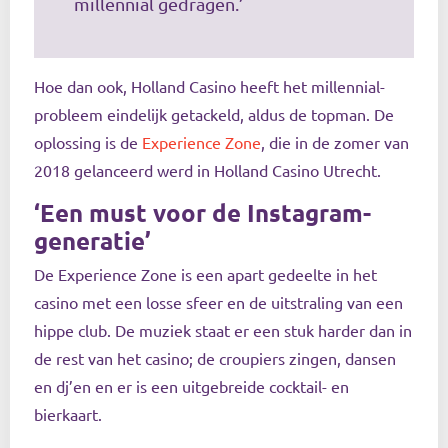
millennial gedragen.’
Hoe dan ook, Holland Casino heeft het millennial-
probleem eindelijk getackeld, aldus de topman. De
oplossing is de
Experience Zone
, die in de zomer van
2018 gelanceerd werd in Holland Casino Utrecht.
‘Een must voor de Instagram-
generatie’
De Experience Zone is een apart gedeelte in het
casino met een losse sfeer en de uitstraling van een
hippe club. De muziek staat er een stuk harder dan in
de rest van het casino; de croupiers zingen, dansen
en dj’en en er is een uitgebreide cocktail- en
bierkaart.