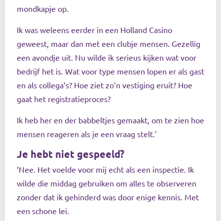
mondkapje op.
Ik was weleens eerder in een Holland Casino
geweest, maar dan met een clubje mensen. Gezellig
een avondje uit. Nu wilde ik serieus kijken wat voor
bedrijf het is. Wat voor type mensen lopen er als gast
en als collega’s? Hoe ziet zo’n vestiging eruit? Hoe
gaat het registratieproces?
Ik heb her en der babbeltjes gemaakt, om te zien hoe
mensen reageren als je een vraag stelt.’
Je hebt niet gespeeld?
‘Nee. Het voelde voor mij echt als een inspectie. Ik
wilde die middag gebruiken om alles te observeren
zonder dat ik gehinderd was door enige kennis. Met
een schone lei.