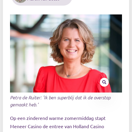
Petra de Ruiter: ‘Ik ben superblij dat ik de overstap
gemaakt heb.’
Op een zinderend warme zomermiddag stapt
Meneer Casino de entree van Holland Casino