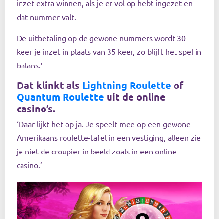
inzet extra winnen, als je er vol op hebt ingezet en
dat nummer valt.
De uitbetaling op de gewone nummers wordt 30
keer je inzet in plaats van 35 keer, zo blijft het spel in
balans.’
Dat klinkt als
Lightning Roulette
of
Quantum Roulette
uit de online
casino’s.
‘Daar lijkt het op ja. Je speelt mee op een gewone
Amerikaans roulette-tafel in een vestiging, alleen zie
je niet de croupier in beeld zoals in een online
casino.’