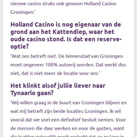
nieuwe casino straks ook gewoon Holland Casino
Groningen.’
Holland Casino is nog eigenaar van de
grond aan het Kattendiep, waar het
oude casino stond. Is dat een reserve-
optie?
‘Wat ons betreft niet. De binnenstad van Groningen
moet ongeveer 100% autovrij worden. Dat werkt dus
niet, dat is niet meer de locatie voor ons.’
Het klinkt alsof jullie liever naar
Tynaarlo gaan?
‘Wij willen graag in de buurt van Groningen blijven en
wat mij betreft zijn beide locaties Groningen. Ik wil
vooral dat we snel een definitief besluit nemen. Voor
de mensen die daar werken en voor de gasten, want
die hadden natuurlijk nooit gedacht dat ze zo lang in