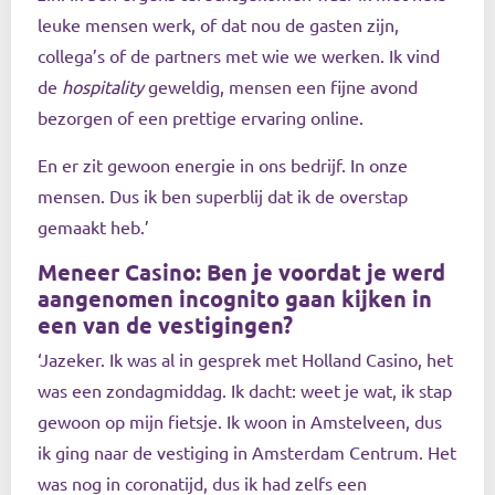
leuke mensen werk, of dat nou de gasten zijn,
collega’s of de partners met wie we werken. Ik vind
de
hospitality
geweldig, mensen een fijne avond
bezorgen of een prettige ervaring online.
En er zit gewoon energie in ons bedrijf. In onze
mensen. Dus ik ben superblij dat ik de overstap
gemaakt heb.’
Meneer Casino: Ben je voordat je werd
aangenomen incognito gaan kijken in
een van de vestigingen?
‘Jazeker. Ik was al in gesprek met Holland Casino, het
was een zondagmiddag. Ik dacht: weet je wat, ik stap
gewoon op mijn fietsje. Ik woon in Amstelveen, dus
ik ging naar de vestiging in Amsterdam Centrum. Het
was nog in coronatijd, dus ik had zelfs een