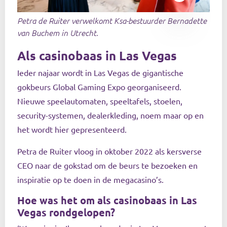
Petra de Ruiter verwelkomt Ksa-bestuurder Bernadette
van Buchem in Utrecht.
Als casinobaas in Las Vegas
Ieder najaar wordt in Las Vegas de gigantische
gokbeurs Global Gaming Expo georganiseerd.
Nieuwe speelautomaten, speeltafels, stoelen,
security-systemen, dealerkleding, noem maar op en
het wordt hier gepresenteerd.
Petra de Ruiter vloog in oktober 2022 als kersverse
CEO naar de gokstad om de beurs te bezoeken en
inspiratie op te doen in de megacasino’s.
Hoe was het om als casinobaas in Las
Vegas rondgelopen?