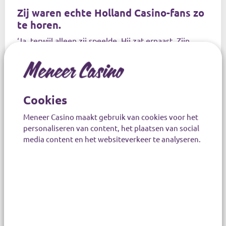
Zij waren echte Holland Casino-fans zo
te horen.
‘Ja, terwijl alleen zij speelde. Hij zat ernaast. Zijn
vader was verslavingsgevoelig geweest, dus hij zei:
“Ik speel niet, dus we gaan naar binnen en we
spreken af hoeveel ze vandaag gaat spelen. Dan
stopt het ook.” Deze mensen waren met z’n tweeën
Cookies
echt een middagje uit en wisten heel goed wat ze
Meneer Casino maakt gebruik van cookies voor het
deden.’
personaliseren van content, het plaatsen van social
media content en het websiteverkeer te analyseren.