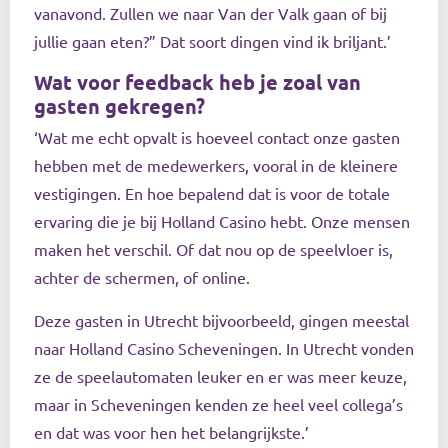
vanavond. Zullen we naar Van der Valk gaan of bij
jullie gaan eten?” Dat soort dingen vind ik briljant.’
Wat voor feedback heb je zoal van
gasten gekregen?
‘Wat me echt opvalt is hoeveel contact onze gasten
hebben met de medewerkers, vooral in de kleinere
vestigingen. En hoe bepalend dat is voor de totale
ervaring die je bij Holland Casino hebt. Onze mensen
maken het verschil. Of dat nou op de speelvloer is,
achter de schermen, of online.
Deze gasten in Utrecht bijvoorbeeld, gingen meestal
naar Holland Casino Scheveningen. In Utrecht vonden
ze de speelautomaten leuker en er was meer keuze,
maar in Scheveningen kenden ze heel veel collega’s
en dat was voor hen het belangrijkste.’