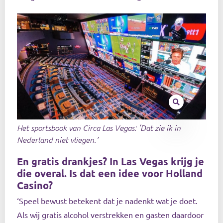
Het sportsbook van Circa Las Vegas: ‘Dat zie ik in
Nederland niet vliegen.’
En gratis drankjes? In Las Vegas krijg je
die overal. Is dat een idee voor Holland
Casino?
‘Speel bewust betekent dat je nadenkt wat je doet.
Als wij gratis alcohol verstrekken en gasten daardoor