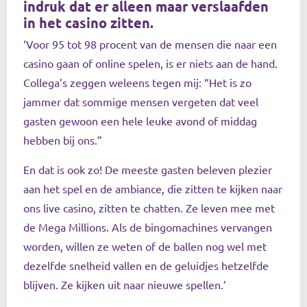
indruk dat er alleen maar verslaafden
in het casino zitten.
‘Voor 95 tot 98 procent van de mensen die naar een
casino gaan of online spelen, is er niets aan de hand.
Collega’s zeggen weleens tegen mij: “Het is zo
jammer dat sommige mensen vergeten dat veel
gasten gewoon een hele leuke avond of middag
hebben bij ons.”
En dat is ook zo! De meeste gasten beleven plezier
aan het spel en de ambiance, die zitten te kijken naar
ons live casino, zitten te chatten. Ze leven mee met
de Mega Millions. Als de bingomachines vervangen
worden, willen ze weten of de ballen nog wel met
dezelfde snelheid vallen en de geluidjes hetzelfde
blijven. Ze kijken uit naar nieuwe spellen.’