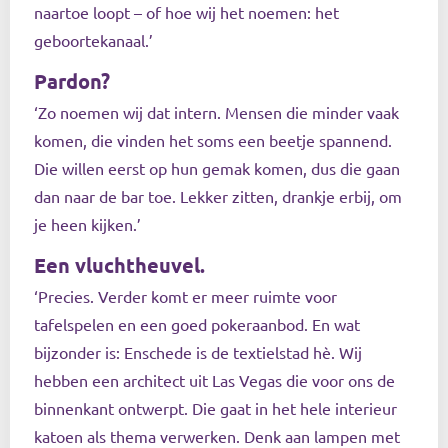
naartoe loopt – of hoe wij het noemen: het
geboortekanaal.’
Pardon?
‘Zo noemen wij dat intern. Mensen die minder vaak
komen, die vinden het soms een beetje spannend.
Die willen eerst op hun gemak komen, dus die gaan
dan naar de bar toe. Lekker zitten, drankje erbij, om
je heen kijken.’
Een vluchtheuvel.
‘Precies. Verder komt er meer ruimte voor
tafelspelen en een goed pokeraanbod. En wat
bijzonder is: Enschede is de textielstad hè. Wij
hebben een architect uit Las Vegas die voor ons de
binnenkant ontwerpt. Die gaat in het hele interieur
katoen als thema verwerken. Denk aan lampen met