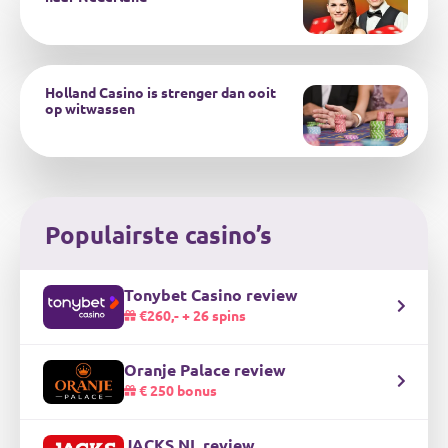
Holland Casino is strenger dan ooit
op witwassen
Populairste casino’s
Tonybet Casino review
€260,- + 26 spins
Oranje Palace review
€ 250 bonus
JACKS.NL review