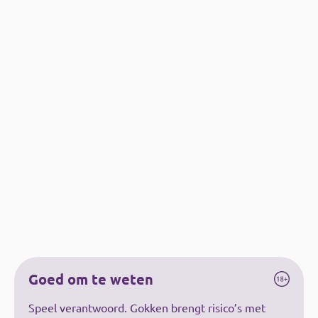
Goed om te weten
Speel verantwoord. Gokken brengt risico’s met