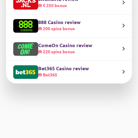
€ 250 bonus
888 Casino review
200 spins bonus
ComeOn Casino review
220 spins bonus
Bet365 Casino review
Bet365