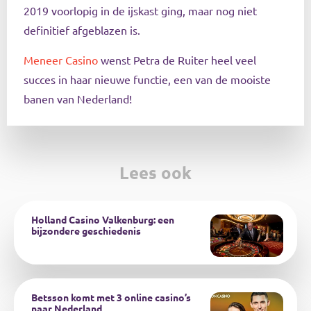
2019 voorlopig in de ijskast ging, maar nog niet
definitief afgeblazen is.
Meneer Casino
wenst Petra de Ruiter heel veel
succes in haar nieuwe functie, een van de mooiste
banen van Nederland!
Lees ook
Holland Casino Valkenburg: een
bijzondere geschiedenis
Betsson komt met 3 online casino’s
naar Nederland