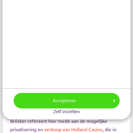
deskundigheid van groot belang.
Holland Casino bevindt zich in een krachtige
herstelperiode na de afgelopen coronajaren. De
herstructurering die in 2020 is ingezet en de
continue maatschappelijke en politieke aandacht
voor de kansspelsector vraagt om daadkracht en
dicteert dat we onze verantwoordelijkheid iedere
dag weer nemen.
De Raad van Commissarissen heeft er alle
vertrouwen in dat met de benoeming van Petra de
Ruiter die ingezette lijnen succesvol worden
Accepteren
doorgezet.’
Zelf instellen
Bröcker refereert hier mede aan de mogelijke
privatisering en
verkoop van Holland Casino
, die in